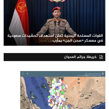
القوات المسلحة اليمنية تعلن استهداف تحشيدات سعودية
في معسكر «صحن الجن» بمأرب
خريطة جرائم العدوان