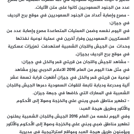
عدد من الجنود السعوديين كانوا على متن الآليات.
– مصرع وإصابة أعداد من الجنود السعوديين في موقع برج الرديف
في جيزان:
في اليوم نفسه وضمن العمليات المتصاعدة مصرع وإصابة عدد من
العسكريين السعوديين وفرار آخرين في عملية نوعية نفذتها
وحدات من الجيش واللجان الشعبية استهدفت تعزيزات عسكرية
في موقع برج الرديف بجيزان.
– مشاهد للجيش واللجان من قريتي قمر والخل في جيزان:
في مثل هذا اليوم من العام 2016 الاعلام الحربي يوزع مشاهد
نوعية من قريتي قمر والخل في جيزان أظهرت قرابة تسعة عشر
آلية ومدرعة ودبابة تابعة للقوات السعودية دمرها الجيش واللجان
الشعبية في المعارك التي خاضها في جبهة جيزان.
– تطهير مناطق ضبي وبني علي والخزجة وصولا إلى الأحكوم
والأثاور وطريق هيجة العبد:
وفي اليوم نفسه من العام 2016 الجيش واللجان الشعبية يعلنون
تطهير مناطق ضبي وبني علي والخزجة وصولا إلى الأحكوم والأثاور
ويؤمنون طريق هيجة العبد ومواقع استراتيجية في مديرية