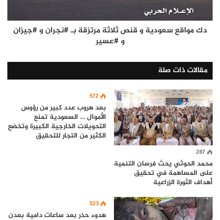
دك مواقع سعودية و قنص ثلاثة مرتزقة بـ #نجران و #جيزان
و #عسير
مقالات ذات صلة
572
بعد هروب عدد كبير من رؤوس
الأموال … السعودية تمنع
التحويلات الخارجية الكبيرة وتخضع
الكثير من التجار للتحقيق
287
محمد الحوثي يحث فرسان التنمية
على المساهمة في تحقيق
أهداف الثورة الزراعية
523
هدوء حذر بعد ساعات دامية بعدن