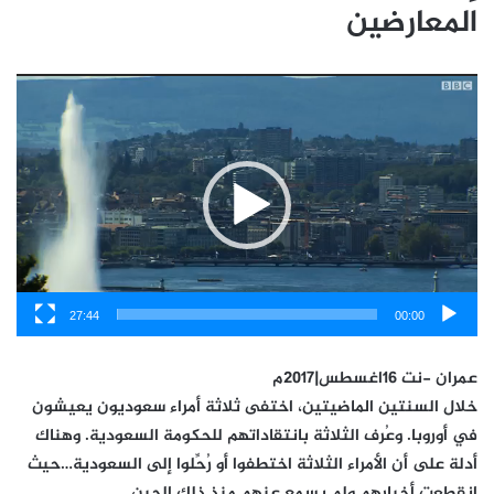
المعارضين
مشغل
الفيديو
27:44
00:00
عمران -نت 16اغسطس|2017م
خلال السنتين الماضيتين، اختفى ثلاثة أمراء سعوديون يعيشون
في أوروبا. وعُرف الثلاثة بانتقاداتهم للحكومة السعودية. وهناك
أدلة على أن الأمراء الثلاثة اختطفوا أو رُحِّلوا إلى السعودية…حيث
انقطعت أخبارهم ولم يسمع عنهم منذ ذلك الحين.