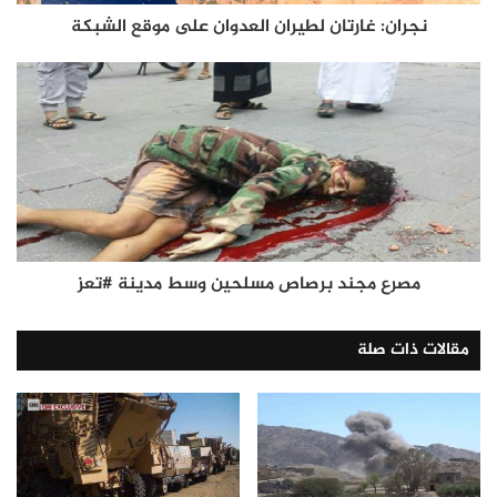
نجران: غارتان لطيران العدوان على موقع الشبكة
مصرع مجند برصاص مسلحين وسط مدينة #تعز
مقالات ذات صلة