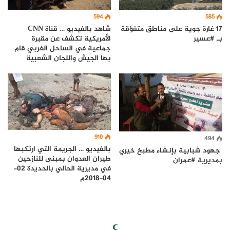
594
585
شاهد بالفيديو … قناة CNN
17 غارة جوية على مناطق متفؤقة
الأمريكية تكشف عن مقبرة
بـ #عسير
جماعية في الساحل الغربي قام
بها الجيش واللجان الشعبية
910
494
بالفيديو … الجريمة التي ارتكبها
جهود شبابية بإنشاء مطبخ خيري
طيران العدوان بمبنى للنازحين
بمديرية #عمران
في مديرية الحالي بالحديدة 02-
04-2018م