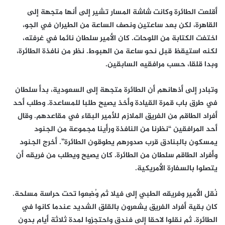
أقلعت الطائرة وكانت شاشة المسار تشير إلى أنها متجهة إلى
القاهرة، لكن بعد ساعتين ونصف الساعة من الطيران في الجو،
اختفت الكتابة من اللوحات. كان الأمير سلطان نائما في غرفته،
لكنه استيقظ قبل نحو ساعة من الهبوط. نظر من نافذة الطائرة،
وبدا قلقا، حسب مرافقيه السابقين.
وتبادر إلى أذهانهم أن الطائرة متجهة إلى السعودية، بدأ سلطان
في طرق باب قمرة القيادة وأخذ يصيح طلبا للمساعدة. وطلب أحد
أفراد الطاقم من الفريق الملازم للأمير البقاء في مقاعدهم. وقال
أحد المرافقين “نظرنا من النافذة ورأينا مجموعة من الجنود
يمسكون بالبنادق قرب صدورهم يطوقون الطائرة”. أخرج الجنود
وأفراد الطاقم سلطان من الطائرة. كان يصيح ويطلب من فريقه أن
يتصلوا بالسفارة الأمريكية.
نُقل الأمير وفريقه الطبي إلى فيلا ثم وُضِعوا تحت حراسة مسلحة.
كان بقية أفراد الفريق يشعرون بالقلق الشديد عندما كانوا في
الطائرة. ثم نقلوا لاحقا إلى فندق واحتجزوا لمدة ثلاثة أيام بدون