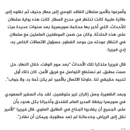
وأسرعوا بالأمير سلطان الفاقد للوعي إلى مطار جنيف ثم نقلوه إلى
طائرة طبية كانت تنتظر في مدرج المطار. كانت هذه رواية سلطان
للأحداث، التي أخبر بها محكمة سويسرية بعد سنوات عديدة مرت
على هذه الحادثة. وكان من ضمن الموظفين العاملين مع سلطان
في انتظار عودته من موعد الفطور، مسؤول الاتصالات الخاص به،
إدي فيريرا.
قال فيريرا متذكرا تلك الأحداث “بعد مرور الوقت، خلال النهار، حل
صمت مطبق. لم نستطع التواصل مع فريق الأمن. كان ذلك أول
تنبيه حقيقي لنا. حاولنا الاتصال بالأمير؛ لم يكن ثمة رد، ولا جواب”.
وبعد الظهيرة، وصل زائران غير متوقعين. لقد جاء السفير السعودي
في سويسرا برفقة المدير العام للفندق وأخبرانا بكل هدوء بأن
على الجميع أن يغادروا الجناح في الطابق العلوي. قال فيريرا “الأمير
نقل إلى الرياض، وخدماتنا لم تعد مطلوبة، ويمكن أن نغادر”.