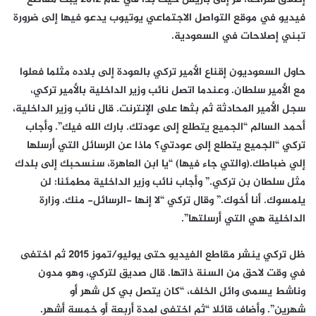
فيديو في موقع التواصل الاجتماعي يوتيوب يدعو فيها إلى ضرورة
تبني إصلاحات في السعودية.
حاول السعوديون إقناع الأمير تركي بالعودة إلى بلاده مثلما فعلوا
مع الأمير سلطان. وعندما اتصل نائب وزير الداخلية بالأمير تركي،
سجل الأمير المحادثة ثم بثها على الإنترنت. قال نائب وزير الداخلية،
أحمد السالم “الجميع يتطلع إلى عودتك. بارك الله فيك”. وأجاب
تركي “الجميع يتطلع إلى عودتي؟ ماذا عن الرسائل التي أرسلها
إلي ضباطك.(والتي جاء فيها) “يا ابن العاهرة، سنسحبك إلى بلدك
مثل سلطان بن تركي.” وأجاب نائب وزير الداخلية مطمئنا: لن
يلمسوك. أنا أخوك.” وقال تركي “لا إنها -الرسائل- منك. وزارة
الداخلية هي التي أرسلتها”.
ظل تركي ينشر مقاطع الفيديو حتى يوليو/تموز 2015 ثم اختفى
في وقت لاحق من السنة ذاتها. قال صديق لتركي، وهو مدون
وناشط يسمى وائل الخلف، “كان يتصل بي كل شهر أو
شهرين”. وأضاف قائلا “ثم اختفى لمدة أربعة أو خمسة أشهر.