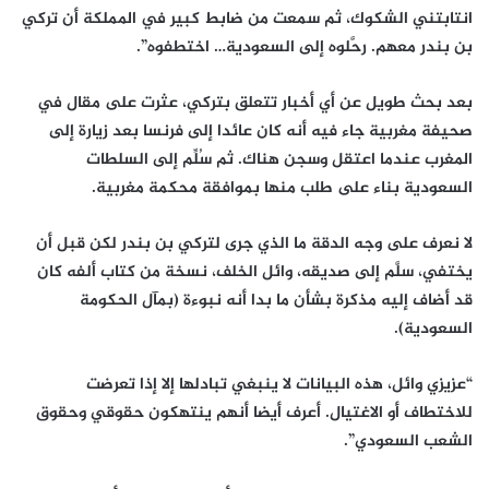
انتابتني الشكوك، ثم سمعت من ضابط كبير في المملكة أن تركي
بن بندر معهم. رحَّلوه إلى السعودية… اختطفوه”.
بعد بحث طويل عن أي أخبار تتعلق بتركي، عثرت على مقال في
صحيفة مغربية جاء فيه أنه كان عائدا إلى فرنسا بعد زيارة إلى
المغرب عندما اعتقل وسجن هناك. ثم سُلِّم إلى السلطات
السعودية بناء على طلب منها بموافقة محكمة مغربية.
لا نعرف على وجه الدقة ما الذي جرى لتركي بن بندر لكن قبل أن
يختفي، سلَّم إلى صديقه، وائل الخلف، نسخة من كتاب ألفه كان
قد أضاف إليه مذكرة بشأن ما بدا أنه نبوءة (بمآل الحكومة
السعودية).
“عزيزي وائل، هذه البيانات لا ينبغي تبادلها إلا إذا تعرضت
للاختطاف أو الاغتيال. أعرف أيضا أنهم ينتهكون حقوقي وحقوق
الشعب السعودي”.