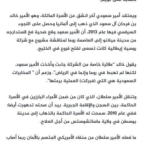
ويعتقد أمير سعودي آخر انشق عن الأسرة المالكة، وهو الأمير خالد
بن فرحان آل سعود الذي ذهب إلى ألمانيا وحصل على اللجوء
السياسي فيها عام 2013، أن الأمير سعود وقع ضحية فخ لاستدارجه
من مدينة ميلانو إلى العاصمة روما لمناقشة مشروع مع شركة
روسية إيطالية كانت تسعى لفتح فروع في الخليج.
يقول خالد “طائرة خاصة من الشركة جاءت وأخذت الأمير سعود.
لكنها لم تهبط في روما وإنما في الرياض”. وزعم أن ” المخابرات
السعودية هي التي (فبركت) العملية برمتها”.
وتنقل الأمير سلطان، الذي كان من ضمن الأمراء البارزين في الأسرة
الحاكمة، بين السجن والإقامة الجبرية. بيد أن صحته تدهورت أيضا؛
ففي عام 2010، سمحت له الأسرة الحاكمة بالذهاب إلى مدينة
بوسطن في ولاية ماساتشوستس من أجل العلاج.
ما فعله الأمير سلطان من منفاه الأمريكي المتسم بالأمان ربما أصاب