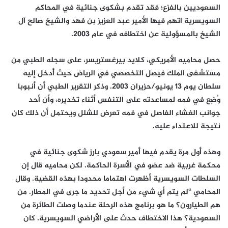
السعوديين بالفزع؛ فقد تقدم بشكوى جنائية في المحاكم
السويسرية اتهم فيها الأمير عبد العزيز بن فهد والشيخ صالح آل
الشيخ بالمسؤولية عن اختطافه في عام 2003.
حصل محاميه الأمريكي، كلايد بيرغستريسر، على سجله الطبي من
مستشفى الملك فيصل التخصصي في الرياض حيث أدخل إليه
سلطان يوم 13 يونيو/حزيران 2003. وذكر التقرير الطبي أن أنبوبا
وُضِع في فمه لمساعدته على التنفس أثناء تخديره، وأن أحد
جوانب الغشاء الفاصل في فمه تعرض للشلل ويحتمل أن ذلك كان
نتيجة للاعتداء عليه.
وهذه أول مرة يقدم فيها أمير سعودي بارز شكوى جنائية في
محكمة غربية ضد عضو في الأسرة الحاكمة. لكن محاميه قال إن
السلطات السويسرية أظهرت اهتماما محدودا بهذه القضية. وقال
المحامي “لم يتم أي شيء من أجل تحديد ما جرى في المطار. من
هم الطيارون؟ ما هو برنامج هذه الرحلة عندما وصلت الطائرة من
السعودية؟ هذا الاختطاف حدث على الأراضي السويسرية. كان