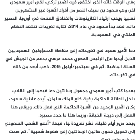
وفي الوقت ذاته الذي اختفى فيه الأمير تركي، لقي أمير سعودي
آخر، وهو سعود بن سيف النصر من أفراد الأسرة غير المشهورين
نسبيا ويحب ارتياد الكازينوهات والفنادق الفخمة في أوروبا، المصير
ذاته. فقد بدأ سعود في عام 2014، كتابة تغريدات تنتقد النظام
الملكي في السعودية.
دعا الأمير سعود في تغريداته إلى مقاضاة المسؤولين السعوديين
الذين أيدوا عزل الرئيس المصري محمد مرسي بدعم من الجيش في
السنة الماضية. ثم في سبتمبر/أيلول 2015، ذهب أبعد من ذلك
في تغريداته.
بعدما كتب أمير سعودي مجهول رسالتين دعا فيهما إلى انقلاب
داخل العائلة الحاكمة بغية خلع الملك سلمان، أيده علانية سعود،
وكان الأمير الوحيد من الأسرة الحاكمة الذي فعل ذلك. ويرقى هذا
الفعل إلى درجة الخيانة، وربما هذا ما حدد مصيره.
وبعد مرور أيام قليلة، نشر تغريدة جاء فيها: “أدعو الشعب السعودي
إلى تحويل فحوى هاتين الرسالتين إلى ضغوط شعبية”. ثم صمت
حسابه على تويتر.