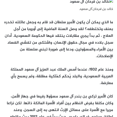
خالد بن فرحان آل سعود
ما الذي يمكن أن يكون الأمير سلطان قد قام به وجعل عائلته تخدره
بعنف وتختطفه؟ لقد وصل السنة الماضية إلى أوروبا من أجل
العلاج ، ثم بدأ يجري مقابلات ينتقد فيها الحكومة السعودية. أدان
سجل بلاده في مجال حقوق الإنسان، واشتكى من تفشي الفساد
بين الأمراء والمسؤولين، ودعا إلى ضرورة تبني سلسلة من
الإصلاحات.
ومنذ عام 1932، عندما أسس الملك عبد العزيز آل سعود المملكة
العربية السعودية، والبلد يُحكَم كمَلَكية مطلقة، ولم يسمح بأي
معارضة.
كان الأمير تركي بن بندر آل سعود مسؤولا رفيعا في جهاز الأمن،
وكان مكلفا بفرض النظام بين أفراد الأسرة المالكة ذاتها. لكن نزاعا
مريرا مع الأسرة على مسائل الإرث انتهى به إلى السجن. وعند
إطلاق سراحه، فر إلى باريس حيث بدأ في عام 2012 يبث مقاطع