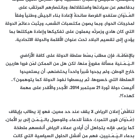
بدفاعهم عن سيادتها واستقلالها، وبانتصارهم المرتقَب على
العُـدْوَان ستغدو الفرصة سانحةً لإعادة بناء الجيش وطنياً وفقاً
لمخرجات الحوار، وبما يصون مكتسبات الشعب، ويثبت دعائمَ الدولة
التي كان هادي وزمرتُه يعملون على تفكيكها وإعادة هيكلتها بما
يؤدي إلى تقسيم البلاد تحت عنوان الأقلمة والدولة الاتحادية.
بالإضَافَـة، فإن مطلبَ بسْط سلطة الدولة على كافة الأَرَاضي
الـيَـمَـنية مسألة مفروغٌ منها، لكن هل من الممكن لمَن فروا هاربين
خارج الوطن، ولم يجدوا شبراً واحداً يحتضنهم، أن يستعيدوا
السلطة التي خسروها، ثم يبسطوا نفوذ الدولة كما يتوهمون؟..
أليست دولة ثورة 21 سبتمبر 2014، الأجدر والأقدر على مهمة
كهذه؟!.
تناقُضُ إعلان الرياض لا يقف عند حد معين، فهو إذ يطالب بإيقاف
(عُـدْوَان قوى التمرد)، حقناً للدماء، وللوصول بالـيَـمَـن إلى بر الأمان،
كما يزعم، فإنه يتجاهل أن أيادي عملاء الرياض أنفسهم ملطخة
بدماء الـيَـمَـنيين، فهم من أفشل الحلول السياسية التي كانت