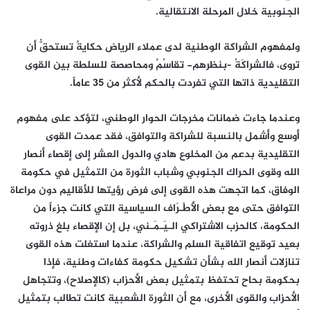
الجنوبية خلال المرحلة الانتقالية.
ولمفهوم الشراكة الوطنية لدى عملاء الرياض حكايةٌ تستحقُّ أن
تروى، فالشراكَةُ –بنظرهم- تقاسُمٌ ومحاصصة للسلطة بين القوى
التقليدية ذاتها التي تفردت بالحكم لأكثر من 35 عاماً.
وعندما جاءت ضمانات مخرجات الحوار الوطني، لتؤكد على مفهوم
أوسع وأشمل بالنسبة للشراكة والتوافق، فقد عمدت القوى
التقليدية بدعم من المخلوع هادي والدول العشر إلى إقصاء أنصار
الله وقوى الحراك الجنوبي وشباب الثورة من التمثيل في حكومة
الوفاق، كما اتجهت هذه القوى إلى فرض رؤيتها للأقاليم دون مراعاة
التوافق حتى مع بعض الأَطْـرَاف السياسية التي كانت جزءاً من
الحكومة، كالحزب الاشتراكي الـيَـمَـني، بل إن الإقصاء بلغ ذروته
بعيد توقيع اتفاقية السلم والشراكة، عندما استغلت هذه القوى
تنازلات أنصار الله بشأن تشكيل حكومة كفاءات وطنية، فإذا
بحكومة بحاح تحتفظ بتمثيل بعض الأحزاب (كالإصلاح)، وتتجاهل
الأحزاب والقوى الأخرى، مع أن الثورة الشعبية كانت تطالب بتمثيل