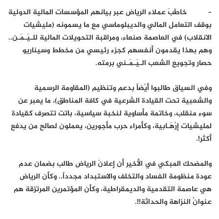
– خاطَبَ عملاء الرياض عبر بيانهم المؤسسات المالية الدولية
بوقف التعامل المالي والديبلوماسي مع ما يسمونه (مليشيات
الانقلاب) في العاصمة صنعاء، ومراقبة التحويلات المالية للـيَـمَـن..
وهم بهذا يقدمون أنفسهم كجزء رئيسي من مخطط وسيناريو
حصار وتجويع الشعب الـيَـمَـني برمته.
وفي السياق طالبوا أَيْضاً بدعم وتنظيم (المقاومة الرسمية
والشعبية تحت القيادة الشرعية في كافة المناطق)، ما يعبر عن
سوء منقلب، وخاتمة مأساوية لنخبة سياسية، باتت تتصرف كقيادة
لمليشيات إرْهَـابية، وكأمراء حرب مأجورين، يعملون لصالح من يدفع
أكثر!.
والمضحك المبكي في الأخير أن إعلانَ الرياض طالب بضمان عدم
عودة منظومة الفساد والتخلف والاستبداد مجدداً.. وكأن الرياض
هي عاصمة التقدمية والديمقراطية، وكأن المؤتمرين المرتزقة هم
عنوانُ النزاهة والحداثة!!.