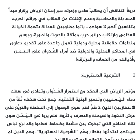
ذروةُ التناقض أن يطالبَ هادي وزمرته عبر إعلان الرياض بإقرار مبدأ
المساءلة والمحاسبة وعدم الإفلات من العقاب في جرائم الحرب،
متناسين أنهم لا سواهم- باتوا مطلوبين للعدالة بتهمة الخيانة
العظمى وارتكاب جرائم حرب موثقة بالصوت والصورة، وبرسم
منظمات حقوقية محلية ودولية تعمل جاهدة على تقديم دعاوى
في المحاكم المحلية والدولية ضد أمراء العُـدْوَان على الـيَـمَـن
وأذيالهم من العملاء والمرتزقة!.
 الشرعية الدستورية:
مؤتمر الرياض الذي انعقد مع استمرار العُـدْوَان وتمادى في سفك
دماء الـيَـمَـنيين وتدمير البنية التحتية، جمع تحت سقفه ثُلةً من
الانتهازيين الذين لا هَمَّ لهم سوى الوصول إلى السلطة والتربُّع على
عرش النفوذ والهيمنة والتصرف بالثروة، فلم يروا في الـيَـمَـن سوى
تلك المنافع التي تبخرت بين عشية وضحاها، فعادوا وقد نزع لباس
هيبتهم ليتدثروا بغطاء وهْم “الشرعية الدستورية”، وهم الذين لم