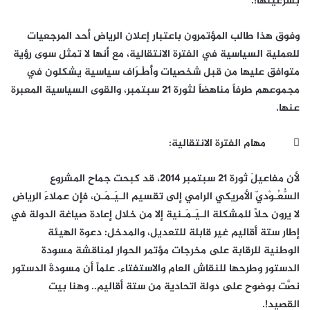
بشرعيتها!.
وفوق هذا طالب المؤتمرون باعتبار إعلان الرياض أحد المرجعيات
للعملية السياسية في الفترة الانتقالية، مع أنها لا تمثل سوى رؤية
متوافق عليها من قبل شخصيات وأَطْـرَاف سياسية يشكلون في
مجموعهم طرفاً مناهضاً لثورة 21 سبتمبر، والقوى السياسية المعبرة
عنها.
 مهام الفترة الانتقالية:
لأن مفاعيلَ ثورة 21 سبتمبر 2014، قد كبحت جماح المشروع
السُّعُـوْديّ الأمريكي الرامي إلى تقسيم الـيَـمَـن، فإن عملاءَ الرياض
لا يرون حلاً للمشكلة الـيَـمَـنية إلا من خلال إعادة صياغة الدولة في
إطار ستة أقاليم غير قابلة للتعديل، والمدخل: دعوة الهيئة
الوطنية للرقابة على مخرجات مؤتمر الحوار لمناقشة مسودة
الدستور وطرحها للنقاش العام والاستفتاء. علماً أن مسودةَ الدستور
نصَّت بوضوح على دولة اتحادية من ستة أقاليم.. وهنا بيت
القصيد!.