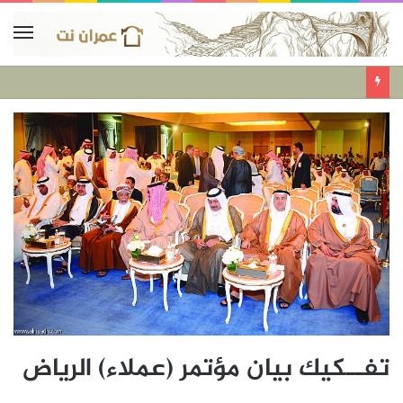
تفــكيك بيان مؤتمر (عملاء) الرياض