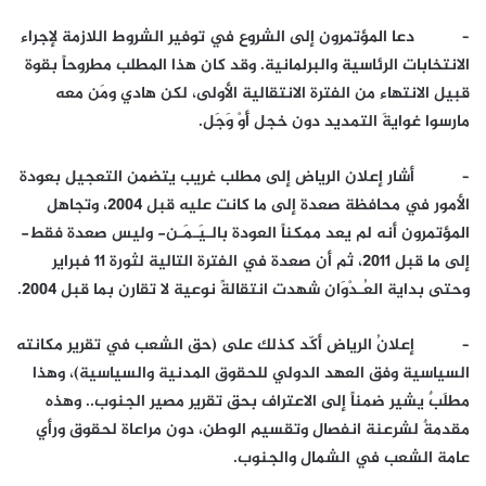
– دعا المؤتمرون إلى الشروع في توفير الشروط اللازمة لإجراء
الانتخابات الرئاسية والبرلمانية. وقد كان هذا المطلب مطروحاً بقوة
قبيل الانتهاء من الفترة الانتقالية الأولى، لكن هادي ومَن معه
مارسوا غوايةَ التمديد دون خجل أَوْ وَجَل.
– أشار إعلان الرياض إلى مطلب غريب يتضمن التعجيل بعودة
الأمور في محافظة صعدة إلى ما كانت عليه قبل 2004، وتجاهل
المؤتمرون أنه لم يعد ممكناً العودة بالـيَـمَـن- وليس صعدة فقط-
إلى ما قبل 2011، ثم أن صعدة في الفترة التالية لثورة 11 فبراير
وحتى بداية العُـدْوَان شهدت انتقالةً نوعية لا تقارن بما قبل 2004.
– إعلانُ الرياض أكّد كذلك على (حق الشعب في تقرير مكانته
السياسية وفق العهد الدولي للحقوق المدنية والسياسية)، وهذا
مطلَبٌ يشير ضمناً إلى الاعتراف بحق تقرير مصير الجنوب.. وهذه
مقدمةٌ لشرعنة انفصال وتقسيم الوطن، دون مراعاة لحقوق ورأي
عامة الشعب في الشمال والجنوب.