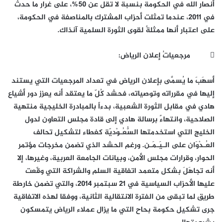
أنصار الله في الحكومة بنسبة لا تقل عن 50%، على غرار ما حدث
في 2011، عندما تمثلت أحزاب المشترك بالمناصفة في الحكومة،
على اعتبار أنها ممثلةٌ لقوى الثورة السلمية آنذاك.
 مرجعياتُ إعلان الرياض:
أسهَبَ ما يُسمَّى بإعلان الرياض في تعداد المرجعيات التي يستند
إليها في مقرراته وتوصياته، فحشد كُلّ ما يعتقد أنه يعزز دور أشياع
هادي في مقابل الثورة الشعبية، بدءاً بالمبادرة الخليجية منتهية
الصلاحية، وانتهاءً برسالة هادي إلى قادة مجلس التعاون لدول
الخليج التي استخدمتها السُّعُـوْديّة كغطاء لتشكيل تحالف
العُـدْوَان على الـيَـمَـن. ورغم الحشد الذي تضمن مخرجات مؤتمر
الحوار، وقرارات مجلس الأمن، وبيانات الجامعة العربية، وغيرها، إلا
أنه تجاهَلَ بشكل متعمد اتفاقية السلم والشراكة التي وقّعت
عليها الأحزاب السياسية في 21 سبتمبر 2014، والتي تضمن خارطة
طريق لما تبقى من الفترة الانتقالية الثانية، ووفقا لهذه الاتفاقية
جرى تشكيل حكومة بحاح التي ما يزال عملاء الرياض يتمسكون