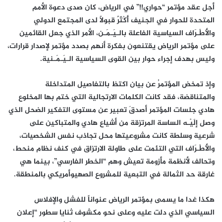
أجل عقد مؤتمر “حواري!!” في الرياض، كان صدى دعوة الأمم
المتحدة للحوار في الجنيف أَكْثَرً قبولاً لدى المجتمع الدولي
والأَطْـرَاف السياسية الفاعلة بالـيَـمَـن، الأمر الذي جعل القائمين
على مؤتمر الرياض يقتنعون بفكرة أنهم بصدد مؤتمر لإصدار قرارات،
وليس بهدف إجراء حوار بين القوى السياسية الـيَـمَـنية.
وإذ تمخض المؤتمرُ عن بيان اكتظ بالتفاصيل المتداخلة
والمتناقضة، فقد كانت الكلمات الارتجالية التي ختم بها المخلوع
هادي جلسات المؤتمر أصدقَ تعبير عن مستوى التفكير الضحل الذي
وصل إلَيْـه الساسة المرتزقة من أشياع هادي والمتباكين على
شرعية وسلطة كانت مشروعيتها محل تجاذب نفس الشخصيات،
والأَطْـرَاف التي التئمت على طاولة الارتزاق في كنف نظام منحط،
وتحالف لأنظمة مأزومة تعيش وهم “الخطر الفارسي”، بينما هي
غارقة حد الثمالة في التبعية للمشروع الصهيوأمريكي بالمنطقة.
هكذا غدا ما يسمى بمؤتمر الرياض عنواناً للفشل والإفلاس
السياسي الذي دلت عليه وعلى نحو مكشوف ثنايا سطور “إعلان