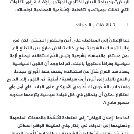
الرياض”، وديباجة البيان الختامي للمؤتمر، بالإضَافَـة إلى الكلمات
التي تخللت يومياته، والتغطية الإعْـلَامية المصاحبة لجلساته.
 تـناقـضات بـالـجملة:
دعا الإعلانُ إلى المحافظة على أمن واستقرار الـيَـمَـن، لكن في
إطار التمسك بالشرعية، وفي ذلك تناقض صارخ بين التطلع إلى
يمن مستقر، والتمسك بشرعية رئيس قَدَّمَ استقالته ليصنع أزمة
سياسية وفراغاً دستورياً بالبلاد، ثم لما وجد أن القوى السياسية
بصدد سد الفراغ عَدَلَ عن استقالته؛ بهدف خلط الأوراق مجدداً،
والدفع بالبلد إلى أتون أزمة سياسية/ أمنية، ثم اللجوء إلى الخارج
واستجلاب العُـدْوَان السُّعُـوْديّ الأمريكي على البلاد، فأي أمن وأي
استقرار يمكن أن يتحقق في ظل قيادة سياسية يتزعمها عبدربه
منصور هادي؟.
كما دعا “إعلان الرياض” إلى استعادة الأَسْلحَة والمعدات المنهوبة
وتسليمها إلى الدولة، في إنكار جلي لحقيقة الواقع المعاش
بالـيَـمَـن، فالجيشُ واللجانُ الشعبية باتوا الحارسَ الأمينَ للدولة