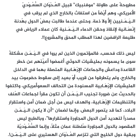
مطروحةً على طاولة “موفنبيك” قبيل العُـدْوَان السُّعُـوْديّ
الأمريكي، وهم أَيْضاً من استغاث بالخارج الذي لم يرقب في
الـيَـمَـنيين إلاًّ ولا ذمة. وحتى عندما طالبت بعضُ الدول بهُدنة
إنْسَـانية لإنقاذ وحقن الدماء الـيَـمَـنية كان عملاء الرياض في
طليعة الرافضين لهذا المطلب المحق والمشروع!!.
ليس ذلك فحسب، فالمؤتمرون الذين لم يروا في الـيَـمَـن مشكلةً
سوى ما يسمونه بمليشيات الحوثي أغمضوا أعيُنَهم عن خطر
القاعدة وداعش والجماعات الإرْهَـابية المتصلة بهما في الداخل
والخارج، ولم يتطرقوا من قريب أَوْ بعيد إلى سقوط حضرموت بيد
المليشيات الإرْهَـابية المسنودة من التحالف السعوأمريكي، واكتفوا
بالحديث عن ضرورة تجنيب الـيَـمَـن أن تكون مقراً لجماعات العُنف
والتنظيمات الإرْهَـابية، والهدف ليس من أجل ضمان أمن واستقرار
البلاد، كما قد يتصور البعض، وإنما لضمان “أن لا يكون الـيَـمَـن
مصدراً لتهديد أمن الدول المجاورة واستقرارها”، وبالطبع ليس
المقصود بالدول المجاورة سُلطنة عمان مثلاً، وإنما السُّعُـوْديّة
وبقية دول الخليج التي تتزعم العُـدْوَان الهستيري على الـيَـمَـن!.