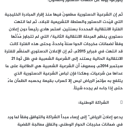
يتورعوا يوماً عن انتهاك الدستور والقانون.
ثم إن الشرعيةَ الدستورية مطعونٌ فيها منذ إقرار المبادرة الخليجية
التي قيّدت الدستور والسلطة التشريعية للبلاد، ثم لما انتهت
الفترة الانتقالية المحددة بسنتين، استمر هادي رئيساً دون إعلان
دستوري ينظم المرحلة الانتقالية الثانية/ التي لم تتجاوز مُدَّتُها
وفقاً لضمانات مخرجات الحوا سنةً واحدةً، وحتى هذه الفترة كانت
قد انتهت في فبراير 2015م، ثم إن الإعلانَ الدستوري المنظِّم للفترة
الانتقالية الحالية يستند إلى الشرعية الشعبية في ظل ثوة 21
سبتمبر 2014م، ومعروفٌ أن الشرعية الشعبية هي الطاغية على ما
عداها من شرعيات، وهكذا فإن لباسَ الشرعية الدستورية الذي
يتلفع به مؤتمرُ الرياض ليس إلا كسراب بقيعة يحسبه الظمآن ماءً
حتى إذا جاءه لم يجده شيئاً.
 الشراكة الوطنية:
يدعو إعلانُ الرياض” إلى إرساء مبدأ الشراكة والتوافق وفقاً لما ورد
في ضمانات مخرجات الحوار الوطني، واتفاق معالجة القضية