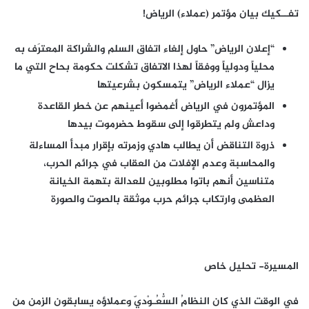
تفــكيك بيان مؤتمر (عملاء) الرياض!
“إعلان الرياض” حاول إلغاء اتفاق السلم والشراكة المعترَف به
محلياً ودولياً ووفقاً لهذا الاتفاق تشكلت حكومة بحاح التي ما
يزال “عملاء الرياض” يتمسكون بشرعيتها
المؤتمرون في الرياض أغمضوا أعينهم عن خطر القاعدة
وداعش ولم يتطرقوا إلى سقوط حضرموت بيدها
ذروة التناقض أن يطالب هادي وزمرته بإقرار مبدأ المساءلة
والمحاسبة وعدم الإفلات من العقاب في جرائم الحرب،
متناسين أنهم باتوا مطلوبين للعدالة بتهمة الخيانة
العظمى وارتكاب جرائم حرب موثقة بالصوت والصورة
المسيرة- تحليل خاص
في الوقت الذي كان النظامُ السُّعُـوْديّ وعملاؤه يسابقون الزمن من