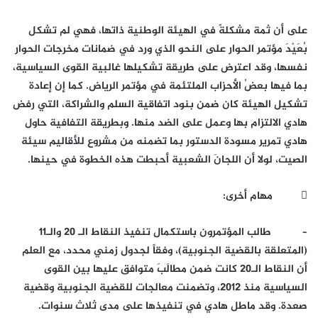
على أن ثمة مشكلةً في الهيئة الوطنية ذاتها، فهي لم تشكل
بُعَيْدَ مؤتمر الحوار على النحو الذي ورد في ضمانات مخرجات الحوار
نفسها، وقد اعترض على طريقة تشكيلها غالبية القوى السياسية،
بما فيها بعضُ الأحزاب الملتئمة في مؤتمر الرياض. كما إن إعادة
تشكيل الهيئة كان ضمن بنود اتفاقية السلم والشراكة، التي رفض
هادي الالتزام بها وعمل على الضد منها. وبطريقة التفافية حاول
هادي تمرير مسودة الدستور بما تضمنه من مشروع للأقاليم سيئة
الصيت، لولا أن اللجانَ الشعبية أحبطت هذه الخطوة في حينها.
 مهام أخرى:
– طالب المؤتمرون باستكمال تنفيذ النقاط الـ 20 والـ11
(المتعلقة بالقضية الجنوبية)، وفقاً لجدول زمني محدد، مع العلم
أن النقاط الـ20 كانت ضمن مطالَبَ متوافق عليها بين القوى
السياسية منذ 2012، وتضمنت معالجات للقضية الجنوبية وقضية
صعدة. وقد ماطل هادي في تنفيذها على مدى ثلاث سنوات.