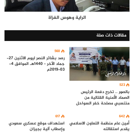
الراية وهوس الغزاة
مقالات ذات صلة
560
رصد بشائر النصر ليوم الاثنين 27-
جماد الآخر – 1440هـ الموافق 4-
03-2019م
523
بالصور .. تخرج دفعة الرئيس
الصماد الأمنية القتالية من
منتسبي مصلحة خفر السواحل
617
642
أمين عام منظمة التعاون الاسلامي
​استهداف موقع عسكري سعودي
يقدم استقالته
وإعطاب آلية بجيزان