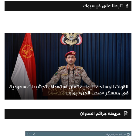
تابعنا على فيسبوك
القوات المسلحة اليمنية تعلن استهداف تحشيدات سعودية
في معسكر «صحن الجن» بمأرب
خريطة جرائم العدوان