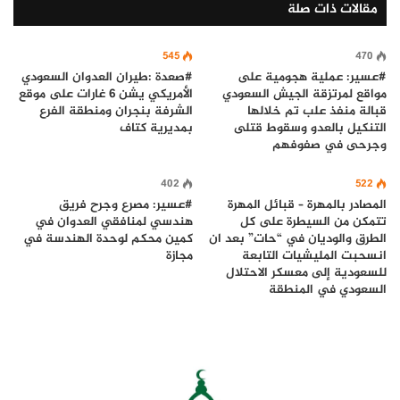
مقالات ذات صلة
545
470
#عسير: عملية هجومية على
#صعدة :طيران العدوان السعودي
مواقع لمرتزقة الجيش السعودي
الأمريكي يشن 6 غارات على موقع
قبالة منفذ علب تم خلالها
الشرفة بنجران ومنطقة الفرع
التنكيل بالعدو وسقوط قتلى
بمديرية كتاف
وجرحى في صفوفهم
402
522
المصادر بالمهرة – قبائل المهرة
#عسير: مصرع وجرح فريق
تتمكن من السيطرة على كل
هندسي لمنافقي العدوان في
الطرق والوديان في “حات” بعد ان
كمين محكم لوحدة الهندسة في
انسحبت المليشيات التابعة
مجازة
للسعودية إلى معسكر الاحتلال
السعودي في المنطقة