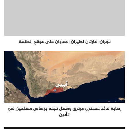
نجران: غارتان لطيران العدوان على موقع الطلعة
إصابة قائد عسكري مرتزق ومقتل نجله برصاص مسلحين في
#أبين