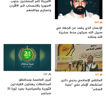
#أمريكا تأمر المسلحين جنوب
#سوريا بالانسحاب الى #الأردن
وتسليم مواقعهم
545
الإنسان الذي يقعد عن الجهاد في
سبيل الله سيكون محط سخريّة
الله ومقته
337
571
أمين العاصمة ومحافظو
الملتقى الإسلامي يحيي ذكرى
المحافظات يهنئون القيادتين
استشهاد الإمام علي “علية
الثورية والسياسية بعيد ثورة 21
السلام”
سبتمبر