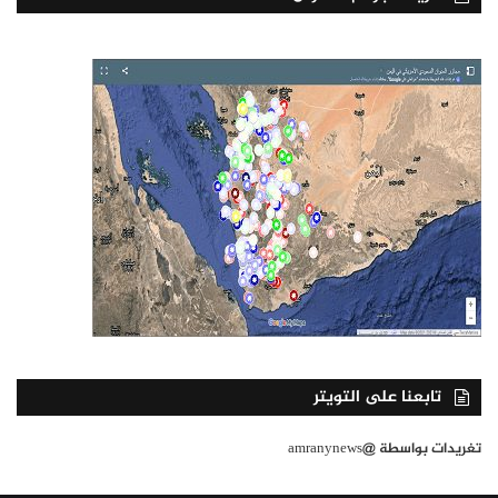
تابعنا على التويتر
تغريدات بواسطة @amranynews