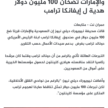
والإمارات تضخان 100 مليون دولار
هدية ل إيفانكا ترامب
عمران نت – متابعات
قالت صحيفة نيويورك ديلي نيوز إن السعودية والإمارات قررتا ضخ
100 مليون دولار في صندوق إيفانكا ترامب ابنة الرئيس الأمريكي
دونالد ترامب بغرض بدعم سيدات الأعمال حسب التقرير.
التبرعات الهائلة تأتي بالرغم من أن دونالد ترامب وقتما كان مرشحا
رئاسيا انتقد منافسته هيلاري كلينتون لحصول مؤسستها الخيرية
على أموال من السعوديين.
وأضافت نيويورك ديلي نيوز: “بالرغم من نواحي القلق الأخلاقية،
لكن تبرعات 100 مليون دولار تمثل تناقضا صارخا لهجوم ترامب
المتكرر على مؤسسة كلينتون”.