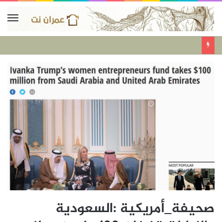
صحيفة_أمريكية :السعودية