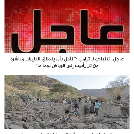
عاجل :نتنياهو لـ ترامب :" نأمل بأن ينطلق الطيران مباشرة
من تل_أبيب إلى الرياض يوما ما"