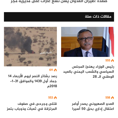
صعدة :طيران العدوان يشن تسع غارات على مديرية مجز
مقالات ذات صلة
555
رئيس الوزراء يهنئ المجلس
611
السياسي والشعب اليمني بالعيد
رصد بشائر النصر ليوم الأربعاء 14
الوطني الـ ٢٨
جماد أول 1439 والموافق 31-1-
2018م
553
558
العدو الصهيوني يصدر أوامر
قتلى وجرحى في صفوف
اعتقال إداري بحق 50 أسيرا
المرتزقة في ثعبات وذوباب بتعز