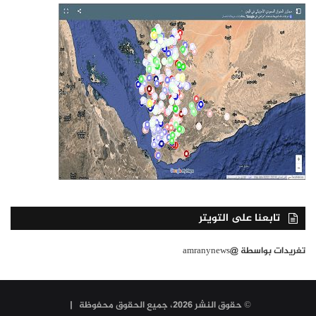
تابعنا على التويتر
تغريدات بواسطة @amranynews
© حقوق النشر 2026، جميع الحقوق محفوظة |