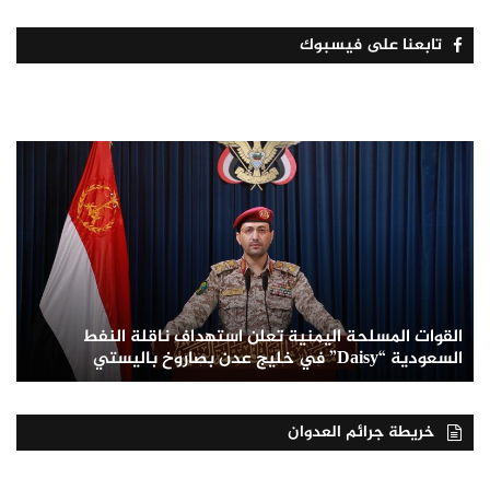
تابعنا على فيسبوك
القوات المسلحة اليمنية تعلن استهداف ناقلة النفط
السعودية “Daisy” في خليج عدن بصاروخ باليستي
خريطة جرائم العدوان