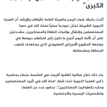
الكبرى”
أكدت رابطة علماء اليمن والهيئة العامة للأوقاف والإرشاد أن الهجرة
النبوية الشريفة تمثل نموذجاً عملياً لسنة الله في نصرة
المستضعفين وإفشال مؤامرات الطغاة والمستكبرين، مشددتين
على أن الأمة اليوم أحوج ما تكون إلى استلهام دروسها في
مواجهة المشروع الأمريكي الصهيوني الذي يستهدف شعوب
المنطقة ومقدساتها.
جاء ذلك خلال فعالية ثقافية أقيمت في العاصمة صنعاء بمناسبة
ذكرى الهجرة النبوية تحت شعار “سنة الله في تأييد المستضعفين
ومكره بالطواغيت المستكبرين”، بحضور عدد من العلماء
والشخصيات الرسمية والاجتماعية.