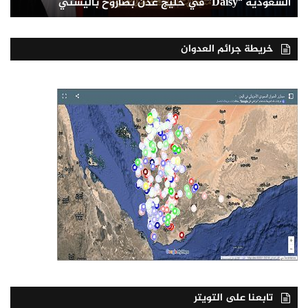
السعودية “Daisy” في خليج عدن بصاروخ باليستي
خريطة جرائم العدوان
تابعنا على التويتر