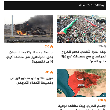
مقالات ذات صلة
215
530
لجنة نصرة الأقصى تدعو للخروج
جريمة جديدة يرتكبها العدوان
الجماهيري في مسيرات “مع غزة
بحق المواطنين في منطقة كيلو
حتى النصر”
16 بـ #الحديدة
613
فريق هادي في فنادق الرياض
وفضيحة الاعتذار الأمريكي
628
الإعلام الحربي يبث مشاهد نوعية