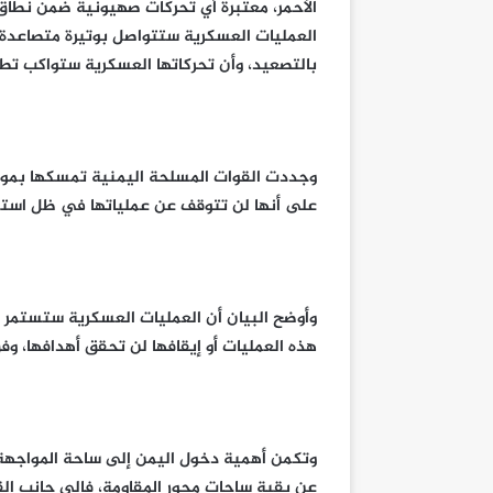
الأحمر، معتبرة أي تحركات صهيونية ضمن نطاق ع
العمليات العسكرية ستتواصل بوتيرة متصاعدة،
بالتصعيد، وأن تحركاتها العسكرية ستواكب تطو
وجددت القوات المسلحة اليمنية تمسكها بموق
على أنها لن تتوقف عن عملياتها في ظل استمر
وأوضح البيان أن العمليات العسكرية ستستمر ما 
هذه العمليات أو إيقافها لن تحقق أهدافها، وفق
وتكمن أهمية دخول اليمن إلى ساحة المواجهة
عن بقية ساحات محور المقاومة، فإلى جانب الق