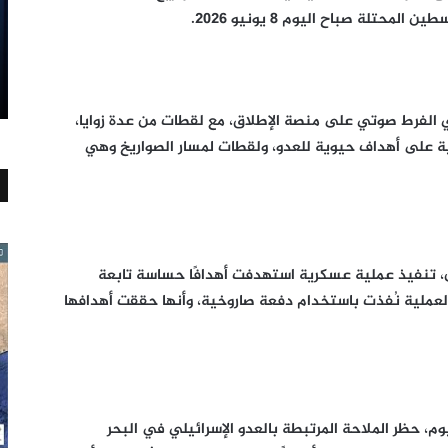
تلة صباح اليوم 8 يونيو 2026.
 صاروخ فسلطين 2 الباليستي الفرط صوتي على منصة الإطلاق، مع لقطات من عدة زوايا،
ية على أهداف حيوية للعدو، ولقطات لمسار الصواريخ وهي
ين، تنفيذ عملية عسكرية استهدفت أهدافًا حساسة تابعة
لعملية نُفذت باستخدام دفعة صاروخية، وأنها حققت أهدافها
م، حظر الملاحة المرتبطة بالعدو الإسرائيلي في البحر