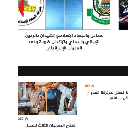
حماس والجهاد الإسلامي تشيدان بالردين
الإيراني واليمني وتؤكدان ضرورة وقف
العدوان الإسرائيلي
557
 تسلل لمرتزقة العدوان
ل بـ #تعز
282
افتتاح المهرجان الثالث للعسل