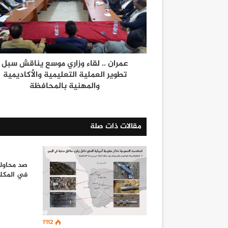
عمران .. لقاء وزاري موسع يناقش سبل
تطوير العملية التعليمية والأكاديمية
والمهنية بالمحافظة
مقالات ذات صلة
صد محاولة
في المكلك
1٬112