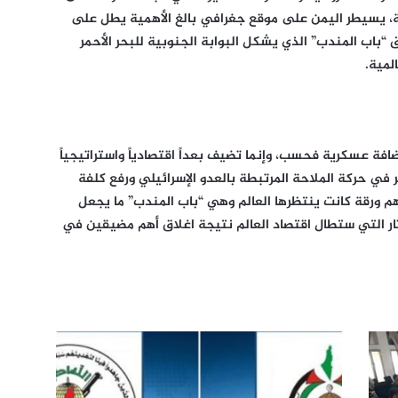
ة، يسيطر اليمن على موقع جغرافي بالغ الأهمية يطل على
 “باب المندب” الذي يشكل البوابة الجنوبية للبحر الأحمر
لمية.
افة عسكرية فحسب، وإنما تضيف بعداً اقتصادياً واستراتيجياً
ر في حركة الملاحة المرتبطة بالعدو الإسرائيلي ورفع كلفة
م ورقة كانت ينتظرها العالم وهي “باب المندب” ما يجعل
آثار التي ستطال اقتصاد العالم نتيجة اغلاق أهم مضيقين في