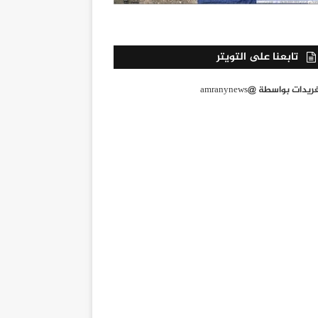
تابعنا على التويتر
يدات بواسطة @amranynews