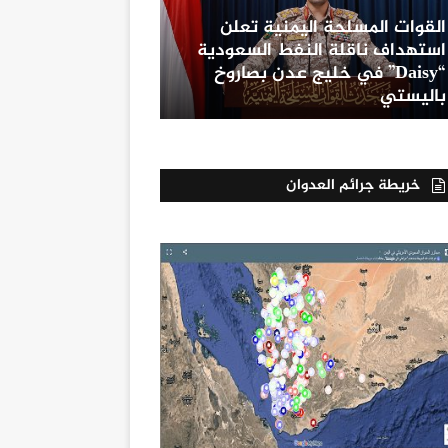
القوات المسلحة اليمنية تعلن
استهداف ناقلة النفط السعودية
“Daisy” في خليج عدن بصاروخ
باليستي
خريطة جرائم العدوان