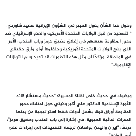
وحول هذا الشأن يقول الخبير في الشؤون الإيرانية سعيد شاوردي:
“التصعيد من قبل الولايات المتحدة الأمريكية والعدو الإسرائيلي ضد
محور المقاومة سيسهم في إغلاق مضيق هرمز وباب المندب، الأمر
الذي يضع الولايات المتحدة الأمريكية وحلفاءها أمام مأزق حقيقي
في المنطقة، مؤكدًا أن مثل هذه التطورات قد تعيد رسم التوازنات
الإقليمية.”
ويضيف في حديث خاص لقناة المسيرة: “حديث مستشار قائد
الثورة الإسلامية الدكتور علي أكبر ولايتي حول امتلاك محور
المقاومة أوراق قوة، يشمل أدوات ضغط استراتيجية من بينها
الممرات المائية الحيوية، في إشارة إلى باب المندب ومضيق هرمز”،
مردفًا: “إيران واليمن يواصلان ترجمة التهديدات إلى إجراءات على
أرض الواقع”.