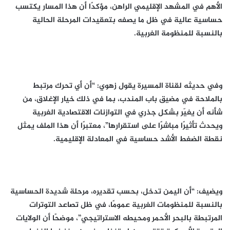
الأهم في المشهد الإقليمي الراهن، مؤكدًا أن هذا المسار يكتسب
حساسية عالية في ظل ما يصفه بتعقيدات المرحلة الحالية
بالنسبة للمنظومة الغربية.
وفي حديثه لقناة المسيرة يقول زهوي: “أن أي تحرك مرتبط
بالملاحة في مضيق باب المندب، بما في ذلك خيار الإغلاق، من
شأنه أن يغيّر بشكل جذري في التوازنات الاقتصادية الغربية
ويحدث تأثيرًا مباشرًا على استقرارها”، معتبرًا أن هذا الملف يمثل
نقطة الضغط الأشد حساسية في المعادلة الإقليمية.
ويضيف: “أن اليمن تدخل، بحسب تقديره، مرحلة شديدة الحساسية
بالنسبة للمنظومات الغربية عمومًا، في ظل تصاعد التوترات
المرتبطة بالبحر الأحمر ومحيطه الاستراتيجي”، موضحًا أن الولايات