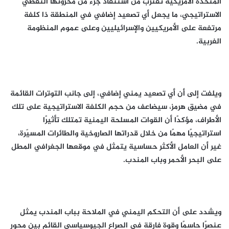
المتحدة الأمريكية تقترب من استنفاد جزء من مخزونها النفطي
الاستراتيجي، ما يجعل أي تصعيد إضافي في المنطقة ذا كلفة
مرتفعة على الأمريكيين والإسرائيليين وعلى عموم المنظومة
الغربية.
ويلفت إلى أن أي تصعيد يمني إضافي، إلى جانب التوترات القائمة
في مضيق هرمز، سيضاعف من حجم الكلفة الاستراتيجية على تلك
الأطراف، مؤكدًا أن القوات المسلحة اليمنية تمتلك تأثيرًا
استراتيجيًا مهمًا من خلال قدراتها الصاروخية والطائرات المسيّرة،
غير أن العامل الأكثر حساسية يتمثل في موقعها الجغرافي المطل
على البحر الأحمر وباب المندب.
ويشدد على أن التحكم اليمني في الملاحة بباب المندب يمثل
عنصرًا حاسمًا وقوة فارقة في الصراع الجيوسياسي القائم بين محور