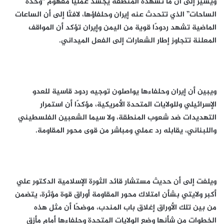
ويشير إلى أن ما تشهده المنطقة يجسد عمليًا مفهوم “وحدة
الساحات” الذي تتحدث عنه إيران وحلفاؤها، لافتًا إلى أن الساعات
الماضية تشهد ردودًا قوية من اليمن وإيران تؤكد أن المواقف
المعلنة تتجاوز إطار الشعارات إلى الفعل الميداني.
ويبين أن إيران وحلفاءها يواصلون توجيه ردود قاسية للعدو
الإسرائيلي وللولايات المتحدة الأمريكية، مؤكدًا أن استمرار
التهديدات ضد شعوب المنطقة، ولا سيما الشعبين الفلسطيني
واللبناني، يقابله رد عملي ومباشر من قوى محور المقاومة.
ويلفت إلى أن حديث مستشار قائد الثورة الإسلامية الدكتور علي
أكبر ولايتي بشأن امتلاك محور المقاومة أوراق قوة مؤثرة، يتضمن
من بين تلك الأوراق إغلاق باب المندب، موضحًا أن مثل هذه
الخطوات من شأنها وضع الولايات المتحدة وحلفاءها أمام مأزق