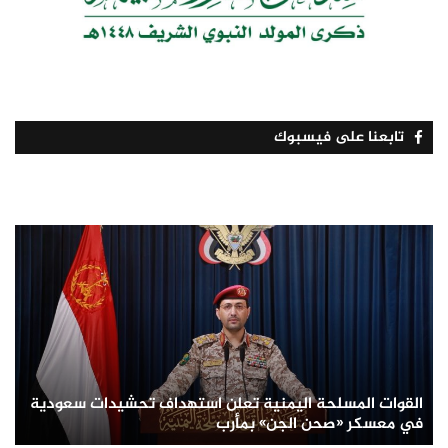
تابعنا على فيسبوك
القوات المسلحة اليمنية تعلن استهداف تحشيدات سعودية
في معسكر «صحن الجن» بمأرب