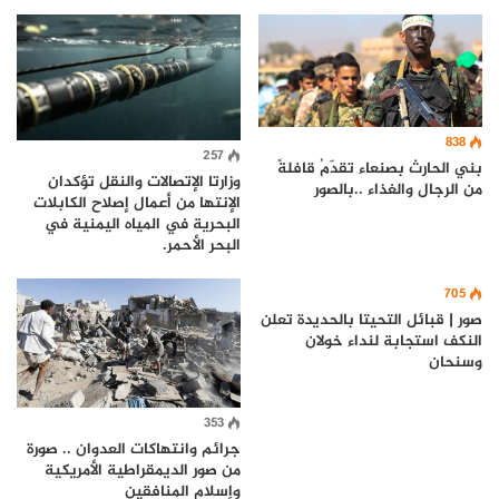
838
257
بني الحارث بصنعاء تقدّمُ قافلةً
وزارتا الإتصالات والنقل تؤكدان
من الرجال والغذاء ..بالصور
الإنتها من أعمال إصلاح الكابلات
البحرية في المياه اليمنية في
البحر الأحمر.
705
صور | قبائل التحيتا بالحديدة تعلن
النكف استجابة لنداء خولان
وسنحان
353
جرائم وانتهاكات العدوان .. صورة
من صور الديمقراطية الأمريكية
وإسلام المنافقين