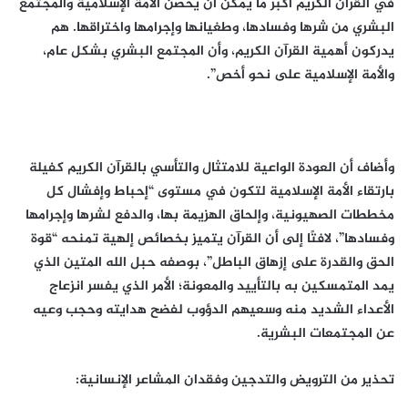
في القرآن الكريم أكبر ما يمكن أن يحصن الأمة الإسلامية والمجتمع
البشري من شرها وفسادها، وطغيانها وإجرامها واختراقها. هم
يدركون أهمية القرآن الكريم، وأن المجتمع البشري بشكل عام،
والأمة الإسلامية على نحو أخص”.
وأضاف أن العودة الواعية للامتثال والتأسي بالقرآن الكريم كفيلة
بارتقاء الأمة الإسلامية لتكون في مستوى “إحباط وإفشال كل
مخططات الصهيونية، وإلحاق الهزيمة بها، والدفع لشرها وإجرامها
وفسادها”، لافتًا إلى أن القرآن يتميز بخصائص إلهية تمنحه “قوة
الحق والقدرة على إزهاق الباطل”، بوصفه حبل الله المتين الذي
يمد المتمسكين به بالتأييد والمعونة؛ الأمر الذي يفسر انزعاج
الأعداء الشديد منه وسعيهم الدؤوب لفضح هدايته وحجب وعيه
عن المجتمعات البشرية.
تحذير من الترويض والتدجين وفقدان المشاعر الإنسانية: