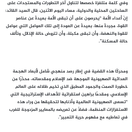
وفي كلمة متلفزة خصصها لتناول آخر التطورات والمستجدات على
الساحتين المحلية والدولية، مساء اليوم الاثنين، قال السيد القائد:
إنّ أعداء الأمة “يحرصون على أن تبقى الأمة بعيدةً عن عناصر
القوة، مجردةً منها، بعيدةً عن العودة إلى تلك العوامل التي عوامل
للقوة والنهضة، وأن تبقى مكبلة، وأن تتروض حالة الإذلال، وتألف
حالة المسكنة”.
ومحركًا هذه القضية في إطار رصد منهجي شامل لأبعاد الهجمة
العدائية الصهيونية الموجهة ضد الإسلام ومقدساته، محذّرًا من
خطورة الصمت والجمود المطبق الذي تخيم ظلاله على العالم
الإسلامي، ومقدمًا براهين استقرائية للأهداف الإستراتيجية التي
“تسعى الصهيونية العالمية وأذنابها لتحقيقها من وراء هذه
الاستفزازات المنظمة، فضلاً عن تعريضه بالمعايير المزدوجة للغرب
في تعاطيه مع مفهوم حرية التعبير”.