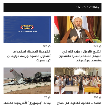
مقالات ذات صلة
127
279
الشيخ قاووق : حزب الله في
الخارجية اليمنية: استهداف
الموقع المتقدم لنصرة فلسطين
أسطول الصمود جريمة دولية لن
وشعبها ومقاومتها
تمر بصمت
76
296
صعدة .. فعالية ثقافية في دماج
وكالة “بلومبيرغ” الأمريكية: تكشف