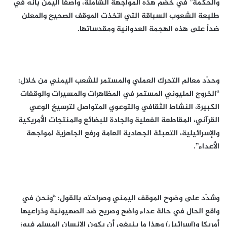
والحكمة” في خضم هذه المواجهة الشاملة، واصفًا اليمن بأنه في
طليعة الشعوب السباقة التي اتخذت الموقف الصحيح والمعلن
ضداً على هذه الهجمة العدوانية ومقدساتها.
وحدّد معالم التحرك العملي والمستمر للشعب اليمني من خلال:
“الخروج المليوني المستمر في المظاهرات والمسيرات والوقفات
الكبيرة، النشاط الثقافي والتوعوي المتواصل لترسيخ الوعي
القرآني، المقاطعة الفعلية والجادة للبضائع والمنتجات الأمريكية
والإسرائيلية، التعبئة الجهادية العامة ورفع الجاهزية لمواجهة
الأعداء”.
وشدّد على وضوح الموقف اليمني وصراحته بالقول: “ونحن في
واقع الحال في حالة عداء واضح وصريح ضد الصهيونية وذراعيها
أمريكا و(إسرائيل) وهذا ما ينبغي أن يكون الإنسان المسلم فيه؛