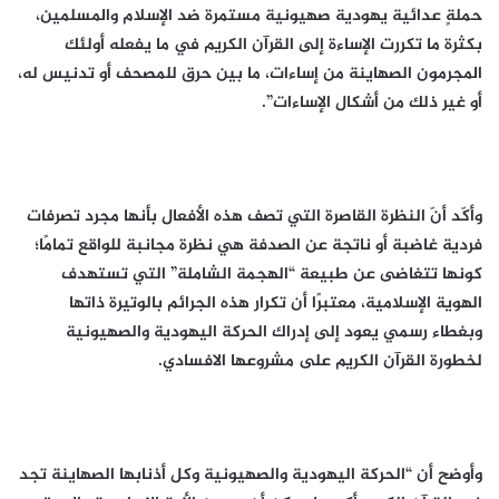
حملةٍ عدائية يهودية صهيونية مستمرة ضد الإسلام والمسلمين،
بكثرة ما تكررت الإساءة إلى القرآن الكريم في ما يفعله أولئك
المجرمون الصهاينة من إساءات، ما بين حرق للمصحف أو تدنيس له،
أو غير ذلك من أشكال الإساءات”.
وأكّد أنّ النظرة القاصرة التي تصف هذه الأفعال بأنها مجرد تصرفات
فردية غاضبة أو ناتجة عن الصدفة هي نظرة مجانبة للواقع تمامًا؛
كونها تتغاضى عن طبيعة “الهجمة الشاملة” التي تستهدف
الهوية الإسلامية، معتبرًا أن تكرار هذه الجرائم بالوتيرة ذاتها
وبغطاء رسمي يعود إلى إدراك الحركة اليهودية والصهيونية
لخطورة القرآن الكريم على مشروعها الافسادي.
وأوضح أن “الحركة اليهودية والصهيونية وكل أذنابها الصهاينة تجد