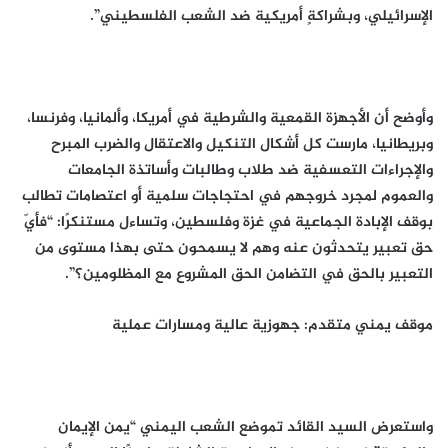
الإسرائيلي، وبشراكةٍ أمريكية ضد الشعب الفلسطيني”.
وأوضح أن الأجهزة القمعية والشرطية في أمريكا، وألمانيا، وفرنسا،
وبريطانيا، مارست كل أشكال التنكيل والاعتقال والضرب المبرح
والإجراءات التعسفية ضد طلاب وطالبات وأساتذة الجامعات
والعموم لمجرد خروجهم في احتجاجات سلمية أو اعتصامات تطالب
بوقف الإبادة الجماعية في غزة وفلسطين، وتساءل مستنكرًا: “فأيّ
حق تعبير يتحدثون عنه وهم لا يسمحون حتى بهذا مستوى من
التعبير بالحق في التضامن الحق المشروع مع المظلومين؟”.
موقف يمني متقدم: جهوزية عالية ومسارات عملية
واستعرض السيد القائد تموضع الشعب اليمني “يمن الإيمان