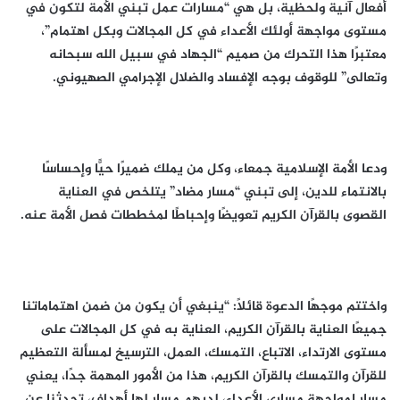
أفعال آنية ولحظية، بل هي “مسارات عمل تبني الأمة لتكون في
مستوى مواجهة أولئك الأعداء في كل المجالات وبكل اهتمام”،
معتبرًا هذا التحرك من صميم “الجهاد في سبيل الله سبحانه
وتعالى” للوقوف بوجه الإفساد والضلال الإجرامي الصهيوني.
ودعا الأمة الإسلامية جمعاء، وكل من يملك ضميرًا حيًّا وإحساسًا
بالانتماء للدين، إلى تبني “مسار مضاد” يتلخص في العناية
القصوى بالقرآن الكريم تعويضًا وإحباطًا لمخططات فصل الأمة عنه.
واختتم موجهًا الدعوة قائلاً: “ينبغي أن يكون من ضمن اهتماماتنا
جميعًا العناية بالقرآن الكريم، العناية به في كل المجالات على
مستوى الارتداء، الاتباع، التمسك، العمل، الترسيخ لمسألة التعظيم
للقرآن والتمسك بالقرآن الكريم، هذا من الأمور المهمة جدًا، يعني
مسار لمواجهة مساري الأعداء، لديهم مسارٍ لها أهداف، تحدثنا عن