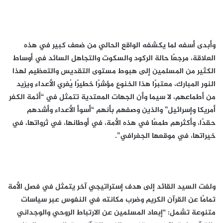
وأبدى أسفه لما يكشفه الواقع الحالي من ضعف كبير في هذه
العلاقة، مرجعًا حالة الركود والسكوت والتجاهل السائد في أوساط
الكثير من المسلمين إلى هبوط مستوى التقديس والتعظيم لهذا
النور المبارك، معتبرًا هذا الخنوع مؤشرًا خطيرًا يُغري الأعداء ويزيد
من أطماعهم، لا سيما وأن الجهات المعتدية تتمثل في “أئمة الكفر
أمريكا وإسرائيل” والذين وصفهم بأنهم “أسوأ الأعداء وأشدهم
حقدًا، وأكثرهم طمعًا في هذه الأمة، في أوطانها، في ثرواتها، في
خيراتها، في موقعها الجغرافي”.
ولفت السيد القائد إلى هدف إستراتيجي آخر يتمثل في فصل الأمة
تمامًا عن القرآن الكريم وضرب مكانته في النفوس عبر سياسات
متنوعة تشمل: “إبعاد المسلمين عن الارتباط الروحي والوجداني