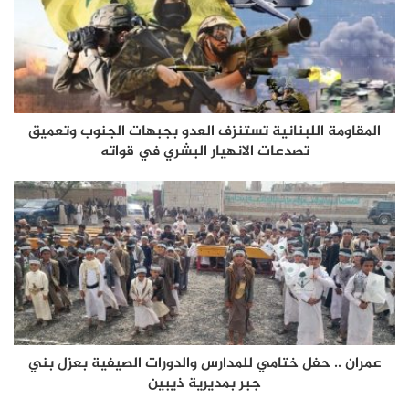
المقاومة اللبنانية تستنزف العدو بجبهات الجنوب وتعميق
تصدعات الانهيار البشري في قواته
عمران .. حفل ختامي للمدارس والدورات الصيفية بعزل بني
جبر بمديرية ذيبين