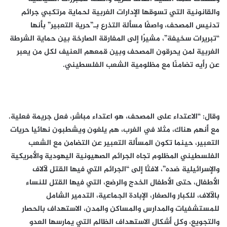
والقانونية التي تسوقها الإدارات الغربية لحماية مرتكبي جرائم
تدنيس المصحف، واصفًا مسألة التذرع بـ”حرية التعبير” بأنها
“تبريرات سخيفة”، مشيرًا إلى المفارقة الصارخة بين حماية الشرطة
الغربية لمن يحرقون المصحف وبين قمعهم العنيف لكل من يعبر
عن رأيه تضامنًا مع مظلومية الشعب الفلسطيني.
وقال: “الاعتداء على المصحف، هو اعتداء مباشر، فعل جريمة فعلية.
مع أنهم هناك، مثلا في الغرب، هم يلغون ويشطبون نهائيا حريات
التعبير، حينما تكون المسألة التعبير عن التضامن مع الشعب
الفلسطيني المظلوم تجاه الجرائم الصهيونية اليهودية والأمريكية
والإسرائيلية ضده”، لافتًا إلى “الجرائم التي فيها القتل لآلاف
الأطفال، حتى الأطفال الخدج والرضع، التي فيها القتل للنساء
بالآلاف، للكبار والصغار، الإبادة الجماعية، التدمير الشامل
للمستشفيات والمدارس والمساكن والمدن، الاستهداف بالحصار
والتجويع، وكل أشكال الاستهداف الظالم التي يمارسها العدو