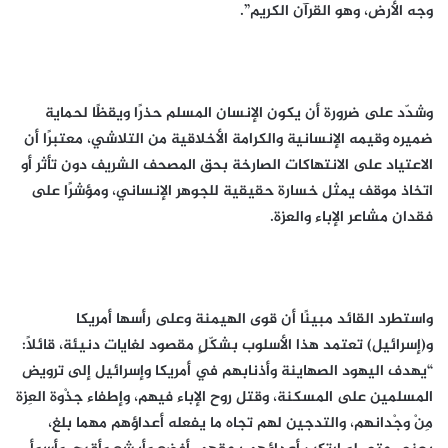
وجه الأرض، وهو القرآن الكريم”.
وشدّد على ضرورة أن يكون الإنسان المسلم حذرًا ويقظًا لحماية
ضميره وقيمه الإنسانية والكرامة الأخلاقية من التلاشي، معتبرًا أن
الاعتياد على الانتهاكات الصارخة بحق المصحف الشريف دون تأثر أو
اتخاذ موقف يمثل خسارة حقيقية للجوهر الإنساني، ومؤشرًا على
فقدان مشاعر الإباء والعزة.
واستطرد القائد مبينًا أن قوى الهيمنة وعلى رأسها أمريكا
و(إسرائيل) تعتمد هذا الأسلوب بشكّلٍ مقصود لغايات دنيئة، قائلاً:
“يهدف اليهود الصهاينة وأذنابهم في أمريكا وإسرائيل إلى ترويض
المسلمين على المسكنة، وقتل روح الإباء فيهم، وإطفاء جذْوة العِزة
مِنْ وجْدانهم، والتدجين لهم تجاه ما يفعله أعداؤهم مهما بلغ،