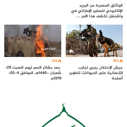
الوثائق المسربة من البريد
الإلكتروني للسفير الإماراتي في
واشنطن تكشف هذا الامر ….
575
503
جيش الإحتلال يجري تجارب
رصد بشائر النصر ليوم السبت 29-
لاإنسانية على الحيوانات لتطوير
شعبان -1440هـ الموافق 4-05-
أسلحة
2019م