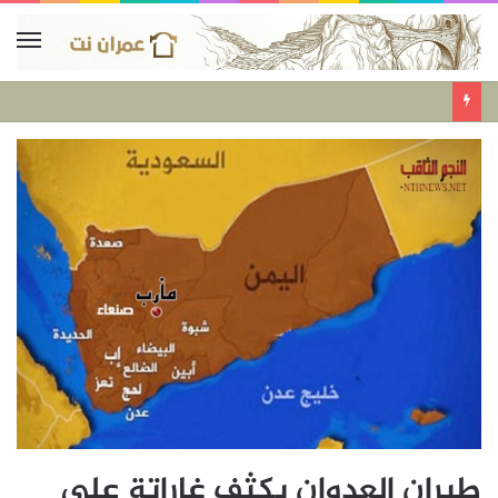
طيران العدوان يكثف غاراتة على