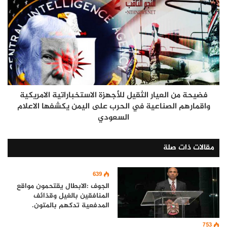
فضيحة من العيار الثقيل للأجهزة الاستخباراتية الامريكية
واقمارهم الصناعية في الحرب على اليمن يكشفها الاعلام
السعودي
مقالات ذات صلة
639
الجوف :الابطال يقتحمون مواقع
المنافقين بالغيل وقذائف
المدفعية تدكهم بالمتون.
753