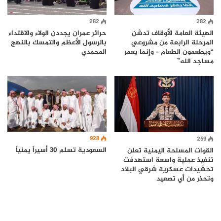
282
282
الهيئة العامة الأوقاف تدشن
حرائر عمران يجددن الولاء والاقتداء
المرحلة الرابعة من مشروعي
بالرسول الأعظم والتمسك بالنهج
“ويطعمون الطعام – وإنما يعمر
المحمدي
مساجد الله”
928
259
السعودية تسلم 30 أسيراً يمنياً
القوات المسلحة اليمنية تعلن
تنفيذ عملية واسعة استهدفت
تحشيدات عسكرية شرقي البلاد
وتحذر من أي تصعيد