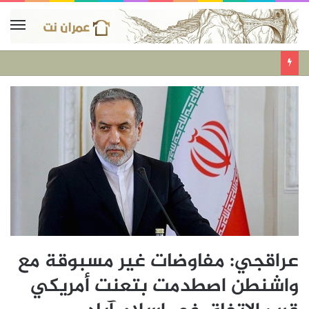
عراقجي: مفاوضات غير مسبوقة مع
واشنطن اصطدمت بتعنت أمريكي