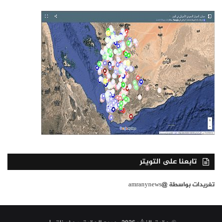
تابعنا على التويتر
تغريدات بواسطة @amranynews