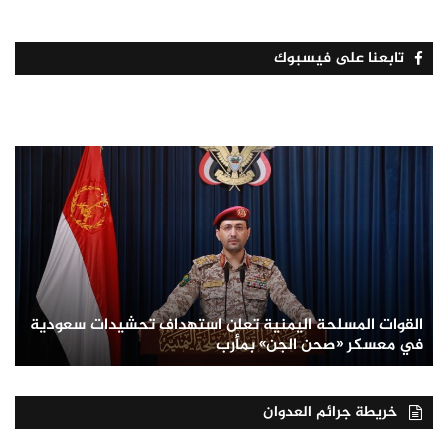
تابعنا على فيسبوك
القوات المسلحة اليمنية تعلن استهداف تحشيدات سعودية
في معسكر «صحن الجن» بمأرب
خريطة جرائم العدوان