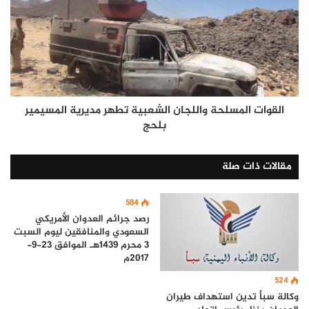
القوات المسلحة واللجان الشعبية تطهر مديرية المسيمير
بلحج
مقالات ذات صلة
584
رصد جرائم العدوان الأمريكي
السعودي والمنافقين ليوم السبت
3 محرم 1439هـ الموافق 23-9-
2017م
524
وكالة سبأ تدين استهداف طيران