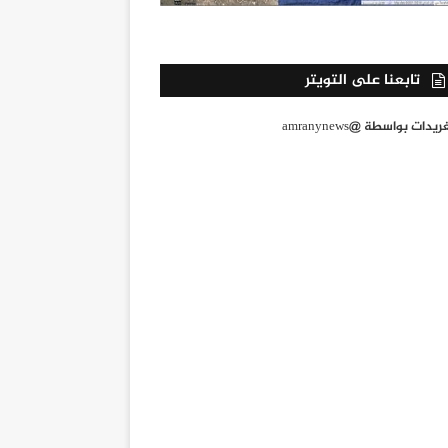
تابعنا على التويتر
يدات بواسطة @amranynews