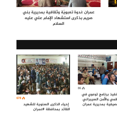
عمران :ندوة تعبويّة وثقافية بمديرية بني
صريم بذكرى استشهاد الإمام علي عليه
السلام
86
نفيذ برنامج توعوي في
678
قمي والأمن السيبراني
إحياء الذكرى السنوية للشهيد
الصيفية بمديرية عمران
القائد بمحافظة #عمران