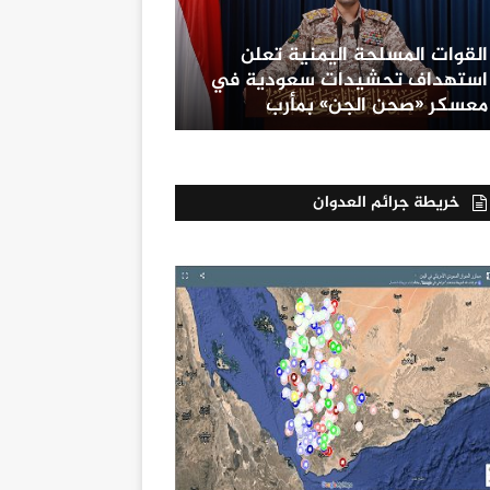
القوات المسلحة اليمنية تعلن
استهداف تحشيدات سعودية في
معسكر «صحن الجن» بمأرب
خريطة جرائم العدوان