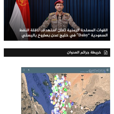
القوات المسلحة اليمنية تعلن استهداف ناقلة النفط
السعودية “Daisy” في خليج عدن بصاروخ باليستي
خريطة جرائم العدوان