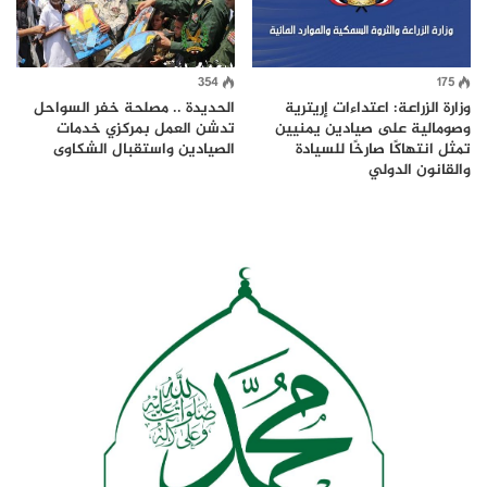
354
175
وزارة الزراعة: اعتداءات إريترية
الحديدة .. مصلحة خفر السواحل
وصومالية على صيادين يمنيين
تدشن العمل بمركزي خدمات
تمثل انتهاكًا صارخًا للسيادة
الصيادين واستقبال الشكاوى
والقانون الدولي