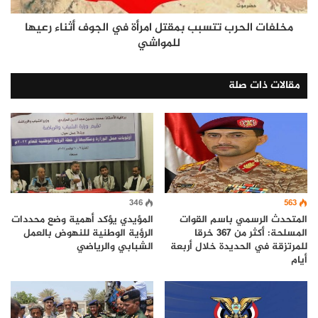
مخلفات الحرب تتسبب بمقتل امرأة في الجوف أثناء رعيها
للمواشي
مقالات ذات صلة
346
563
المتحدث الرسمي باسم القوات
المؤيدي يؤكد أهمية وضع محددات
المسلحة: أكثر من 367 خرقا
الرؤية الوطنية للنهوض بالعمل
للمرتزقة في الحديدة خلال أربعة
الشبابي والرياضي
أيام