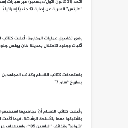
الأحد (31 كانون الأول/ديسمبر) عبر سي
“هآرتس” العبرية عن إصابة 13 جنديًا إسرائيليًا بجروح خلال الساعات الـ24 الماضية.
وفي تفاصيل عمليات المقاومة، أعلنت كتائب
لآليات وجنود الاحتلال بمدينة خان يونس جنوب
واستهدفت كتائب القسام وكتائب المجاهدين ط
بصاروخ “سام 7”.
وأعلنت كتائب القسام أنّ مجاهديها استهدفوا