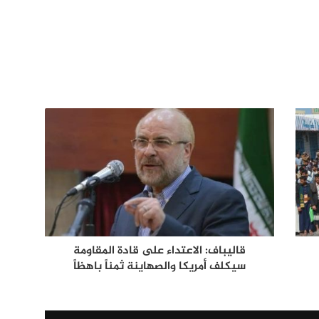
قاليباف: الاعتداء على قادة المقاومة
سيكلف أمريكا والصهاينة ثمناً باهظاً