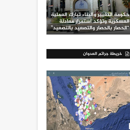
حكومة التغيير والبناء تبارك العملية
العسكرية وتؤكد استمرار معادلة
“الحصار بالحصار والتصعيد بالتصعيد”
خريطة جرائم العدوان