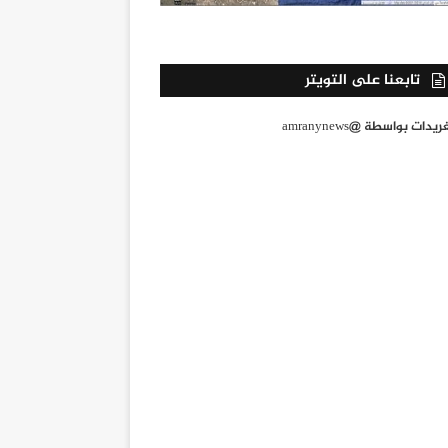
تابعنا على التويتر
يدات بواسطة @amranynews