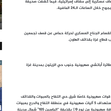
ارات إسعاف عسكرية إلى مشاف إسرائيلية، فيما كشفت صحيفة
 القسام الجناح العسكري لحركة حماس عن قصف تجمعين
 قطاع غزة بقذائف الهاون.
ائرة أباتشي صهيونية جنوب حي الزيتون بمدينة غزة
 قوات صهيونية خاصّة شرق حي التفاح بالعبوات والقذائف
واشتبكوا معها بالأسلحة الرشاشة، فيما أكّدت استهداف 5 آليات صهيونية في منطقة التفاح والدرج بعبوات
“شواظ” وقذائف “الياسين 105″، واستهداف جرافة صهيونية من نوع D9 بقذيفة “الياسين 105” شمال مدينة