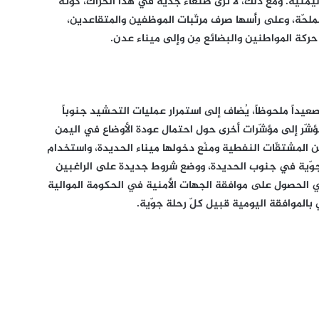
يمنية. ومع ذلك، لا ترى صنعاء جدّية في هذا الحراك، كونه
لملحّة، وعلى رأسها صرف مرتّبات الموظفين والمتقاعدين،
ركة المواطنين والبضائع مِن وإلى ميناء عدن.
عيداً ملحوظاً، يُضاف إلى استمرار عمليات التحشيد جنوباً
ؤشّر إلى مؤشّرات أخرى حول احتمال عودة الأوضاع في اليمن
ن المشتقّات النفطية ومنْع دخولها ميناء الحديدة، واستخدام
جوّية في جنوب الحديدة، ووضع شروط جديدة على الراغبين
 في الحصول على موافقة الجهات الأمنية في الحكومة الموالية
 بالموافقة اليومية قبيل كلّ رحلة جوّية.