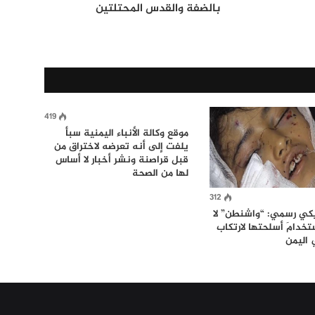
بالضفة والقدس المحتلتين
419
موقع وكالة الأنباء اليمنية سبأ
يلفت إلى أنه تعرضه لاختراق من
قبل قراصنة ونشر أخبار لا أساس
لها من الصحة
312
يكي رسمي: “واشنطن” لا
ستخدامَ أسلحتها لارتكاب
 اليمن