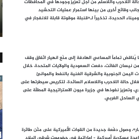
 حالة اللاحرب واللاسلم من أجل تعزيز وجودها في المحافظات
جانب وقائع أخرى من بينها استمرار عمليات التحشيد
ناء الحديدة، تذخيراً لـ«قنبلة موقوتة قابلة للانفجار في
يُناقض تماماً المساعي الهادفة إلى منْع انهيار اتّفاق وقف
 من نيسان الفائت، دفعت السعودية والولايات المتحدة، خلال
ظات اليمن الجنوبية والشرقية الغنية بالنفط والموانئ
ستغلال حالة اللاحرب واللاسلام السائدة، لتكريس سيطرتها على
، وتعزيز نفوذها في جزيرة ميون الاستراتيجية المطلّة على
 الساحل الغربي.
ار»، وصول دفْعة جديدة من القوات الأميركية على متْن طائرة
عدة عسكرية أميركية – إماراتية في حضرموت شرقي البلاد