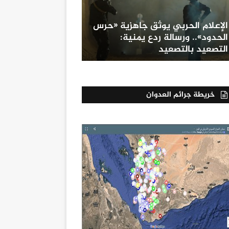
الإعلام الحربي يوثق جاهزية «حرس
الحدود».. ورسالة ردع يمنية:
التصعيد بالتصعيد
خريطة جرائم العدوان