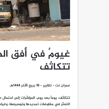
غيومٌ في أفق اله
تتكاثف
عمران نت – تقارير – 16 ربيع الآخر 1444هـ
تتكاثف، يوماً بعد يوم، المؤشّرات إلى احتمال 
التعثّر في مفاوضات تمديدها وتوسيعها، وغياب أي