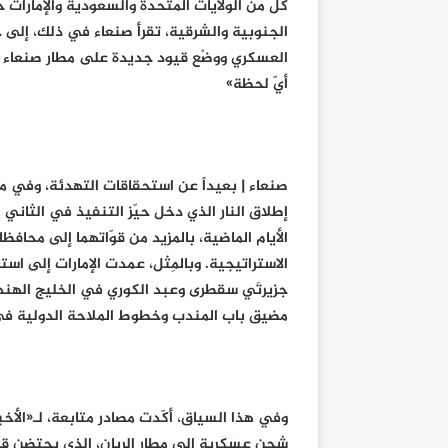
كلّ من الولايات المتحدة والسعودية والإمارات
الجنوبية والشرقية، تقرأ صنعاء في ذلك، إلى 
العسكري ووضْع قيود جديدة على مطار صنعاء ومي
أيّ لحظة»
صنعاء | بعيداً عن استحقاقات التهدئة، وفي ما 
إطلاق النار الذي دخل حيّز التنفيذ في الثاني
الأيام الماضية، بالمزيد من قوّاتهما إلى محاف
الاستراتيجية. وبالمِثل، عمدت الإمارات إلى ا
جزيرتَي سقطرى وعبد الكوري في الخليج الهندي
مضيق باب المندب وخطوط الملاحة الدولية في
وفي هذا السياق، أكّدت مصادر متابعة، لـ«الأخب
شحن عسكرية إلى مطار الريان، الذي يحتضن قا