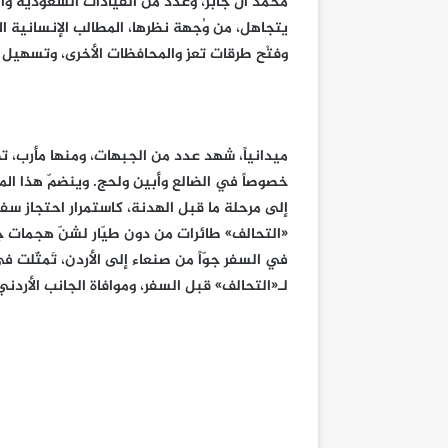
محمد آل جابر، وعدد من القيادات السعودية وال
يتجاهل، من وُجهة نظرها، المطالب الإنسانية ا
وفتْح طرقات تعز والمحافظات الأخرى، وتسهيل ح
ميدانياً، شهد عدد من الجبهات، ومنها مأرب، تص
خصوصاً في الضالع وأبين ولحج. وينضمّ هذا الم
إلى مرحلة ما قبل الهدنة، كاستمرار احتجاز سف
«التحالف» طائرات من دون طيّار لشنّ هجمات 
في السفر جوّاً من صنعاء إلى الأردن، تَمثّلت
لـ«التحالف» قبل السفر، وموافاة الجانب الأردني