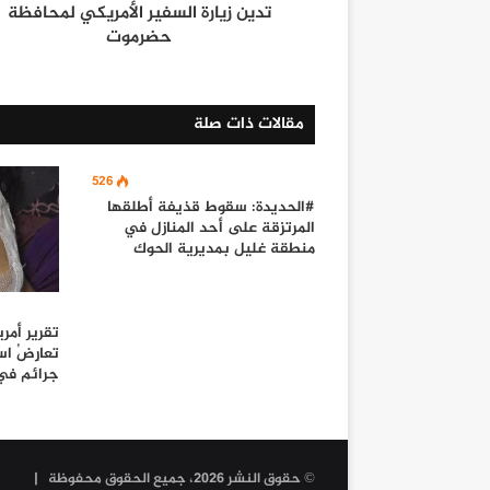
تدين زيارة السفير الأمريكي لمحافظة
حضرموت
مقالات ذات صلة
526
#الحديدة: سقوط قذيفة أطلقها
المرتزقة على أحد المنازل في
منطقة غليل بمديرية الحوك
تقرير أمر
تعارِضُ ا
جرائم في
© حقوق النشر 2026، جميع الحقوق محفوظة |