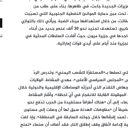
 هذه التعزيزات الجديدة جاءت، في ظاهرها، بناءً على طلب من
تحت مبرّر حماية الموانئ النفطية الجنوبية التي تسبّبت
ائت، من خلال استهدافها ميناء الضبة. ويأتي ذلك بالتوازي
مع تحرّكات سعودية في وادي حضرموت منذ أسابيع، تستهدف تجنيد نحو 30 ألف عنصر جديد من أبناء
واجدها في جزيرة ميون، حيث أفادت السلطات المحلّية في
تغر
زيرة منذ أيام على أيدي قوّات إماراتية.
التي تصفها بـ«المستفزّة للشعب اليمني»، وتدرس الردّ
س «المجلس السياسي الأعلى»، مهدي المشاط، الولايات
اض التقدّم الذي أحرزتْه الوساطات الإقليمية والدولية خلال
 الموقوتة القابلة للانفجار في أيّ لحظة». وأشار المشاط،
ء، إلى أن «هناك أطرافاً مستفيدة من الحرب تدْفع نحو
مضيفاً أن «مفاوضات الهدنة سبق لها أن وصلت إلى مستوى
نغ، تعمّد إفشالها خلال جولته السابقة في المنطقة». وإذ لفت
ة لإدامة اتّفاق وقف إطلاق النار، فقد أضاف أن صنعاء «تمنح