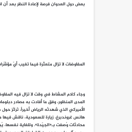
بعض دول العدوان فرصة لإعادة النظر بعد أن اق
المفاوضات لا تزال متعثّرة فيما تغيب أيّ مؤشّر
وجاء كلام المشاط في وقت لا تزال فيه المفاوض
المدى المنظور، وفق ما أفادت به مصادر دبلوماس
الأميركي الذي شهدتْه الرياض أخيراً، تَركّز ح
هانس غروندبرغ، زيارة للسعودية، ناقش فيها مع
محادثات وُصفت بـ«الجيّدة». وللغاية نفسها، ي