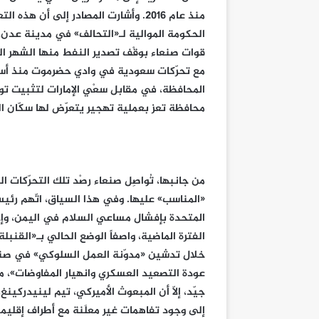
منذ عام 2016. وأشارت المصادر إلى أن
الحكومة الموالية لـ«التحالف» في مدينة عدن، 
قوات صنعاء بوقْف تصدير النفط منها الشهر الف
المحافظة، في مقابل سعْي الإمارات لتثبيت ت
محافظة تعز بعملية تهجير يتعرّض لها سكّان الج
من جانبها، تُواصِل صنعاء رصْد تلك التحرّكات 
«المناسب» عليها. وفي هذا السياق، اتّهم رئي
المتحدة بإفشال مساعي السلام في اليمن، وإجه
الفترة الماضية، واصفاً الوضع الحالي بـ«القنبلة
خلال تدشين «مدوّنة العمل السلوكي» في صنعا
عودة التصعيد العسكري وانهيار المفاوضات»، 
جيّد، إلّا أن المبعوث الأميركي، تيم لينيدركي
إلى وجود تفاهمات غير معلَنة مع أطراف إقليمي