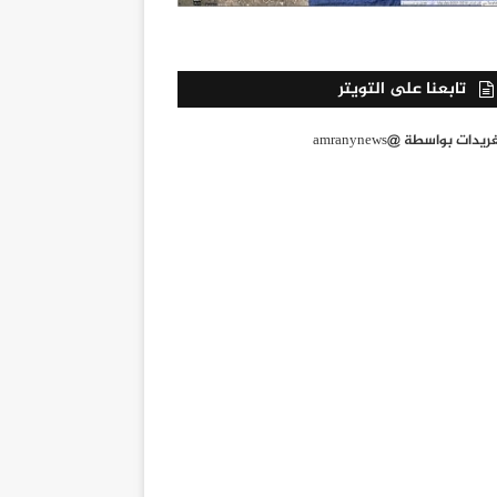
تابعنا على التويتر
يدات بواسطة @amranynews