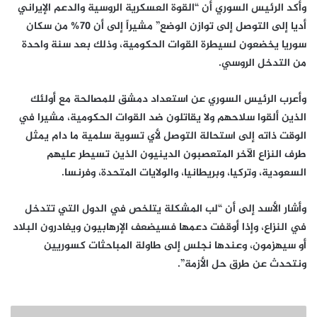
وأكد الرئيس السوري أن “القوة العسكرية الروسية والدعم الإيراني
أديا إلى التوصل إلى توازن الوضع” مشيراً إلى أن 70% من سكان
سوريا يخضعون لسيطرة القوات الحكومية، وذلك بعد سنة واحدة
من التدخل الروسي.
وأعرب الرئيس السوري عن استعداد دمشق للمصالحة مع أولئك
الذين ألقوا سلاحهم ولا يقاتلون ضد القوات الحكومية، مشيرا في
الوقت ذاته إلى استحالة التوصل لأي تسوية سلمية ما دام يمثل
طرف النزاع الآخر المتعصبون الدينيون الذين تسيطر عليهم
السعودية، وتركيا، وبريطانيا، والولايات المتحدة، وفرنسا.
وأشار الأسد إلى أن “لب المشكلة يتلخص في الدول التي تتدخل
في النزاع، وإذا أوقفت دعمها فسيضعف الإرهابيون ويغادرون البلاد
أو سيهزمون، وعندها نجلس إلى طاولة المباحثات كسوريين
ونتحدث عن طرق حل الأزمة”.