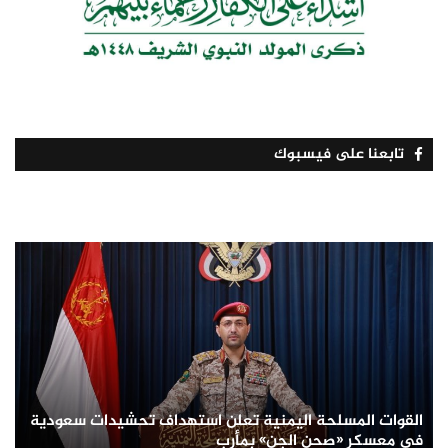
تابعنا على فيسبوك
القوات المسلحة اليمنية تعلن استهداف تحشيدات سعودية
في معسكر «صحن الجن» بمأرب