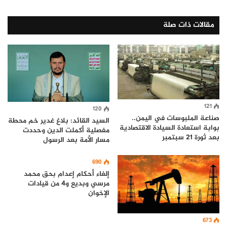
مقالات ذات صلة
121
120
صناعة الملبوسات في اليمن..
السيد القائد: بلاغ غدير خم محطة
بوابة استعادة السيادة الاقتصادية
مفصلية أكملت الدين وحددت
بعد ثورة 21 سبتمبر
مسار الأمة بعد الرسول
690
إلغاء أحكام إعدام بحق محمد
مرسي وبديع و4 من قيادات
الإخوان
673