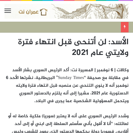
الأسد: لن أتنحى قبل انتهاء فترة
ولايتي عام 2021
وكالات | 6 نوفمبر | المسيرة نت: أكد الرئيس السوري بشار الأسد
في مقابلة مع صحيفة “Sunday Times” البريطانية، نشرتها الأحد 6
نوفمبر أنه لا ينوي التنحي عن منصبه قبل انتهاء فترة ولايته
الدستورية عام 2021، مشيرا إلى أنه يلتزم بالدستور السوري
ويتحمل المسؤولية الشخصية عما يجرى في البلاد.
وشدد الرئيس السوري على أنه لا يعتبر (سوريا) ملكية خاصة له أو
لعائلته: “أنا لا أقول بأني سأسلم السلطة إلى ابني أو إلى أحد
أقاربي. فسوريا دولة يحكمها الدستور الذي يعود للشعب وليس