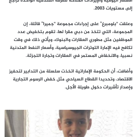
الأسعار اليومية والإيرادات المتاحة للغرفة الفندقية الواحدة تراجع
إلى مستويات 2003.
وعلقت “بلومبرغ” على إجراءات مجموعة “جميرا” قائلة، إن
المجموعة، التي تتخذ من دبي مقرا لها، تقوم بتخفيض عدد
الموظفين مثل مطوري العقارات والبنوك، ويأتي ذلك في وقت
تكافح فيه الإمارة التوترات الجيوسياسية، وأسعار النفط المتدنية
نسبيا، والانخفاض المستمر في العقارات وتجارة التجزئة.
وأضافت، أن الحكومة الإماراتية اتخذت سلسلة من التدابير لتحفيز
الاقتصاد، وتحديدا القطاع السياحي مثل خفض الرسوم التجارية
وإصدار تأشيرات دخول طويلة الأجل.