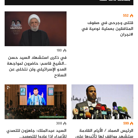
552
قتلى وجرحى في صفوف
المنافقين بعملية نوعية في
#نجران
180
في ذكرى استشهاد السيد حسن
..الشيخ قاسم: حاضرون لمواجهة
العدو الإسرائيلي ولن نتخلى عن
السلاح
599
308
الرئيس الصماد / الأيام القادمة
السيد عبدالملك: جاهزون للتصدي
ستشهد مواقف لها تأثيرها على
للأعداء إذا عادوا للتصعيد..