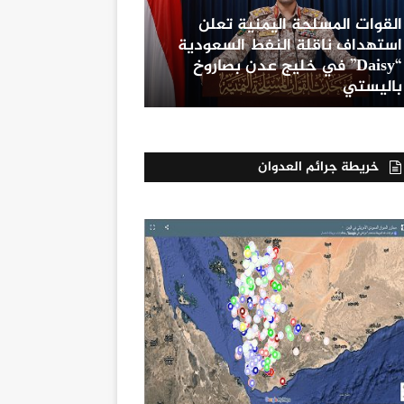
القوات المسلحة اليمنية تعلن
استهداف ناقلة النفط السعودية
“Daisy” في خليج عدن بصاروخ
باليستي
خريطة جرائم العدوان