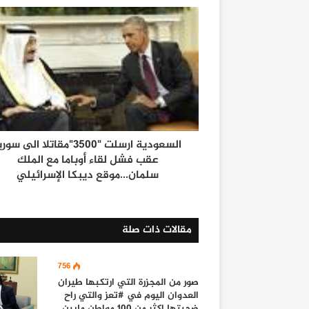
السعودية ارسلت "3500"مقاتلا الى سور
عقب فشل لقاء أوباما مع الملك
سلمان...موقع ديبكا الإسرائيلي
مقالات ذات صلة
756
صور من المجزرة التي ارتكبها طيران
العدوان اليوم في #تعز والتي راح
ضحيتها اكثر من 100 مواطن مابين