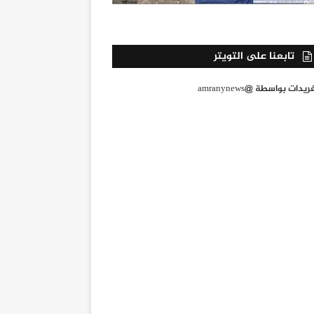
تابعنا على التويتر
يدات بواسطة @amranynews