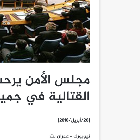
مجلس الأمن يرحب
القتالية في جمي
[26/أبريل/2016]
نيويورك – عمران نت: