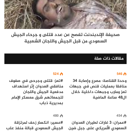
صحيفة الإندبندنت تفصح عن عدد قتلى و جرحاء الجيش
السعودي من قبل الجيش واللجان الشعبية
مقالات ذات صلة
524
546
وحدة القناصة: مصرع وإصابة 34
#تعز: قتلى وجرحى في صفوف
منافقا بعمليات قنص في جبهات
منافقي العدوان إثر استهداف
تعز ومارب وجبهات داخلية خلال
مدفعية الجيش واللجان
ال48 ساعة الماضية
لتجمعاتهم شرق معسكر الإمام
بمديرية ذباب
480
454
#عمران: 3 غارات لطيران العدوان
#عسير: انكسار زحف لمرتزقة
السعودي الأمريكي على جبل ضين
الجيش السعودي قبالة منفذ علب