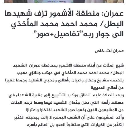
عمران: منطقة الأشمور تزف شهيدها
البطل/ محمد احمد محمد المأخذي
الى جوار ربه”تفاصيل+صور”
عمران نت-خاص
شيع المئات من أبناء منطقة الاشمور بمحافظة عمران الشهيد
البطل/ محمد احمد محمد المأخذي في موكب جنائزي مهيب
يتقدمه مشايخ وعقال واعيان وأهالي ومحبي الشهيد وجمعا غفيرا
من أهالي المديرية
وبعد الصلاة عليه انطلق مو
كب التشييع إلى مقبرة الشهداء في
مسقط رأسة التي دفن جثمان الشهيد فيها وسط ترحم المئات
من المشيعون الذين رفعوا صور الشهيد افتخارا واعتزازا
وأكد المشيعون علي أن الشعب اليمني لا زالت بجعبته الكثير
الكثير من الخيارات التي ستفاجأ العدو بل العالم بأسره