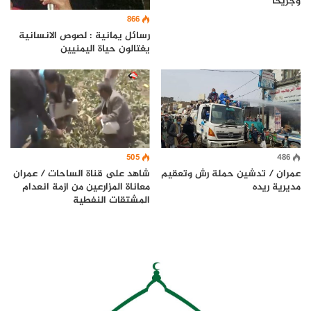
وجريحا
866
رسائل يمانية : لصوص الانسانية
يغتالون حياة اليمنيين
505
486
عمران / تدشين حملة رش وتعقيم
شاهد على قناة الساحات / عمران
مديرية ريده
معاناة المزارعين من ازمة انعدام
المشتقات النفطية