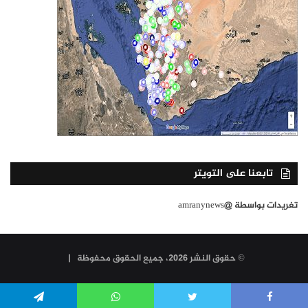
تابعنا على التويتر
تغريدات بواسطة @amranynews
© حقوق النشر 2026، جميع الحقوق محفوظة |