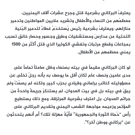
يعترفُ البركاني بشرعية قتل وجرح عشرات آلاف اليمنيين،
معظمُهم من النساء والأطفال وتشريد ملايين المواطنين وتدمير
منازلهم، ويعترِفُ بشرعية رئيس يُستخدَمُ غطاءً لتدمير البُنية
التحتية من مدارسَ ومستشفيات وطرقٍ وجسور وحصار خانق تسبب
بمجاعات وقطع مرتبات وتفشي الكوليرا الذي قتل أَكْثَر من 1500
يمني معظمهم من الأطفال.
لو كان البركاني مقيماً في بيته بصنعاء وظل صامتاً تماماً على
مدى عامين ونصف عام لَكان أقل ما يوصف به بأنه رجلٌ تخلّى عن
مسؤوليته كنائبٍ برلماني وقيادي بحزب كبير، ولكنه لم يصمُتْ ولم
يبقَ في بيته بل في بيت العدوان، لم يستنكرْ جريمةً واحدةً من
جرائم العدوان، بل اعترف بشرعية المرتزقة، ومع ذلك يستطيع
المؤتمر وزعيمه مواجهة الشعب اليمني وتقديم البركاني على
رأس “حُماة الثورة والجمهورية” فأيَّةُ مهزلة تلك؟ أم أنهم يتحدثون
عن “بركاني ووطن آخر؟”.