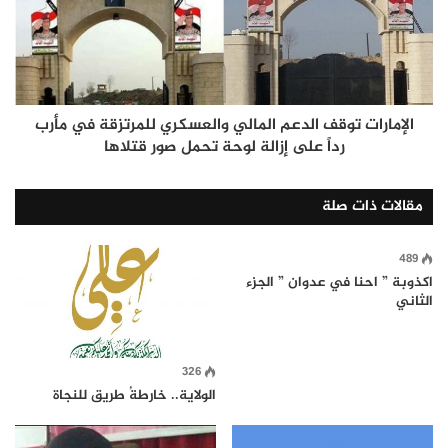
الإمارات توقف الدعم المالي والعسكري للمرتزقة في مأرب
رداً على إزالة لوحة تحمل صور قتلاها
مقالات ذات صلة
489
اكذوبة ” احنا في عدوان ” الجزء
الثاني
326
الولاية.. خارطةُ طريق للنجاة