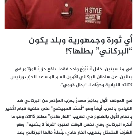
أي ثورة وجمهورية وبلد يكون
“البركاني” بطلَها؟!
في مناسبتَين، خلالَ أُسْبُوْع واحد فقط، دافع حزبُ المؤتمر في
بيانَين، عن سلطان البركاني الأمين العام المساعد للحزب ورئيس
كتلته النيابية وحوّله لـ “بطل قومي”.
في الموقف الأول يدافِعُ مصدرٌ بحزب المؤتمر عن البركاني ضد
القيادي بالحزب أيضاً وهو “أحمَد الحبيشي” على خلفية قيام الأخير
باتهامِ الأول بالضلوع في تهريب “الفار هادي” مطلع 2015، وهو ما
أنكره البركاني وفي نفس الوقت اعتبره “شرفاً لا يدّعيه”، وهو
الشرَفُ المتمثل بتهريب الفار هادي، جُملةٌ قالها البركاني بعد