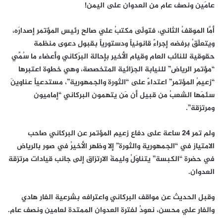
عامَين ونصف عام من العدوان على اليمن!
أمَّا الموقفُ الثاني، فتولّى مكتبُ علي صالح رئيس المؤتمر إصدارَه،
ويتعلّقُ برفضه إجراءً قانونياً ودستورياً بقبولِ دعوى منظمة
حقوقية للنائب العام وقيام الأخير بإحالة البرَكاني وأعضاء ما سُمِّي
“مؤتمر الرياض” للنيابة الجزائية المتخصصة، وهي خطوة اعتبرها
“زعيمُ المؤتمر” اعتداءً على “الثورة والجمهورية”، مستدعياً عناوينَ
سئمَها الشعبُ من قبيل أن مَن يتهمون البركاني “إماميون
ومرتزقة”.
ولم تمر 24 ساعة على دفاع زعيم المؤتمر عن البركاني صاحب
الامتياز في “الجمهورية والثورة” إلا وظهر الأخيرُ في صور بالرياض
في حضرة “الكبسة” يتناوَلُ وليمةَ الارتزاق إلى جانب قيادات مرتزقة
العدوان.
وقبل الحديث عن مواقف البركاني واعترافه بشرعية الفار هادي
والفار علي محسن، نعودُ لفترة العدوان الممتدة لعامين ونصف عام.