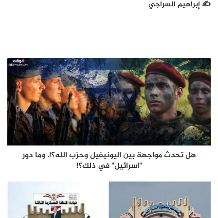
✍ إبراهيم السراجي
هل تحدث مواجهة بين اليونيفيل وحزب الله؟!، وما دور
"اسرائيل" في ذلك؟!