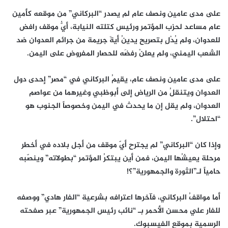
على مدى عامين ونصف عام لم يصدر “البركاني” من موقعه كأمين
عام مساعد لحزب المؤتمر ورئيس كتلته النيابة، أيُّ موقف رافض
للعدوان، ولم يُدْلِ بتصريح يدينُ أيةَ جريمة من جرائم العدوان ضد
الشعب اليمني، ولم يعلنْ رفضَه للحصار المفروض على اليمن.
على مدى عامين ونصف عام، يقيمُ البركاني في “مصر” إحدى دول
العدوان ويتنقلُ من الرياض إلى أبوظبي وغيرهما من عواصم
العدوان، ولم يقل إن ما يحدث في اليمن وخصوصاً الجنوب هو
“احتلال”.
وإذا كان “البركاني” لم يجترح أيّ موقف من أجل بلاده في أخطر
مرحلة يعيشُها اليمن، فمن أين يبتكرُ المؤتمر “بطولاته” وينصّبه
حامياً لـ”الثورة والجمهورية”؟!
أما مواقفُ البركاني، فآخرها اعترافه بشرعية “الفار هادي” ووصفه
للفار علي محسن الأحمر بـ “نائب رئيس الجمهورية” عبر صفحته
الرسمية بموقع الفيسبوك.