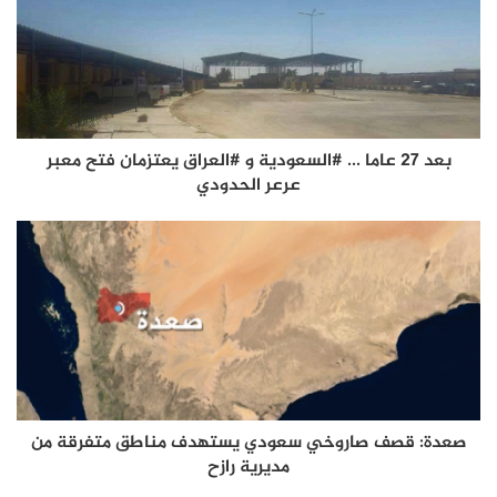
بعد 27 عاما ... #السعودية و #العراق يعتزمان فتح معبر
عرعر الحدودي
صعدة: قصف صاروخي سعودي يستهدف مناطق متفرقة من
مديرية رازح