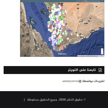
تابعنا على التويتر
تغريدات بواسطة @amranynews
© حقوق النشر 2026، جميع الحقوق محفوظة |