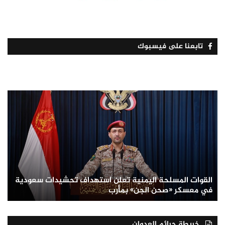
تابعنا على فيسبوك
القوات المسلحة اليمنية تعلن استهداف تحشيدات سعودية
في معسكر «صحن الجن» بمأرب
خريطة جرائم العدوان