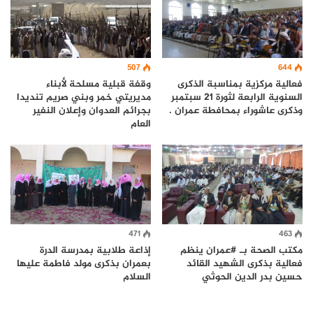
644
507
فعالية مركزية بمناسبة الذكرى
وقفة قبلية مسلحة لأبناء
السنوية الرابعة لثورة 21 سبتمبر
مديريتي خمر وبني صريم تنديدا
وذكرى عاشوراء بمحافطة عمران .
بجرائم العدوان وإعلان النفير
العام
471
463
مكتب الصحة بـ #عمران ينظم
إذاعة طلابية بمدرسة الدرة
فعالية بذكرى الشهيد القائد
بعمران بذكرى مولد فاطمة عليها
حسين بدر الدين الحوثي
السلام