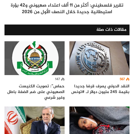
تقرير فلسطيني: أكثر من 11 ألف اعتداء صهيوني و42 بؤرة
استيطانية جديدة خلال النصف الأول من 2026
مقالات ذات صلة
567
147
النقد الدولي يصرف قرضا جديدا
حماس”: تصويت الكنيست
بقيمة 245 مليون دولار لـ #تونس
الصهيوني على ضم الضفة باطل
وغير شرعي