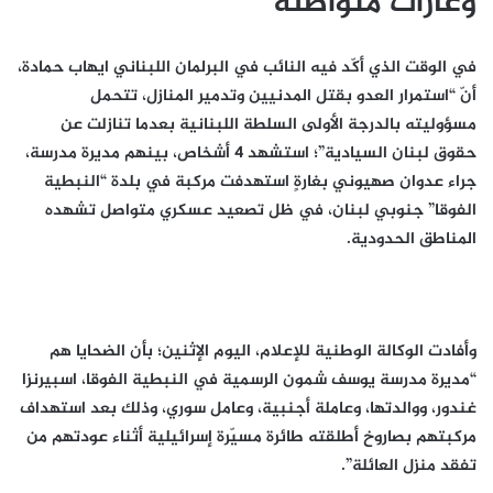
وغارات متواصلة
في الوقت الذي أكّد فيه النائب في البرلمان اللبناني ايهاب حمادة،
أنّ “استمرار العدو بقتل المدنيين وتدمير المنازل، تتحمل
مسؤوليته بالدرجة الأولى السلطة اللبنانية بعدما تنازلت عن
حقوق لبنان السيادية”؛ استشهد 4 أشخاص، بينهم مديرة مدرسة،
جراء عدوان صهيوني بغارةٍ استهدفت مركبة في بلدة “النبطية
الفوقا” جنوبي لبنان، في ظل تصعيد عسكري متواصل تشهده
المناطق الحدودية.
وأفادت الوكالة الوطنية للإعلام، اليوم الإثنين؛ بأن الضحايا هم
“مديرة مدرسة يوسف شمون الرسمية في النبطية الفوقا، اسبيرنزا
غندور، ووالدتها، وعاملة أجنبية، وعامل سوري، وذلك بعد استهداف
مركبتهم بصاروخ أطلقته طائرة مسيّرة إسرائيلية أثناء عودتهم من
تفقد منزل العائلة”.