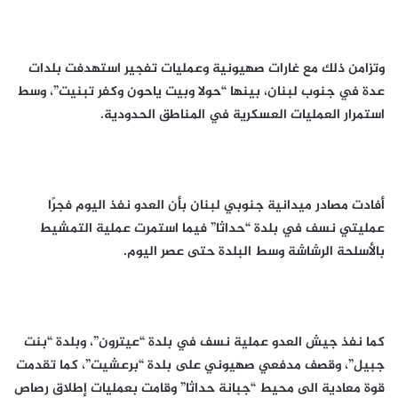
وتزامن ذلك مع غارات صهيونية وعمليات تفجير استهدفت بلدات
عدة في جنوب لبنان، بينها “حولا وبيت ياحون وكفر تبنيت”، وسط
استمرار العمليات العسكرية في المناطق الحدودية.
أفادت مصادر ميدانية جنوبي لبنان بأن العدو نفذ اليوم فجرًا
عمليتي نسف في بلدة “حداثا” فيما استمرت عملية التمشيط
بالأسلحة الرشاشة وسط البلدة حتى عصر اليوم.
كما نفذ جيش العدو عملية نسف في بلدة “عيترون”، وبلدة “بنت
جبيل”، وقصف مدفعي صهيوني على بلدة “برعشيت”، كما تقدمت
قوة معادية الى محيط “جبانة حداثا” وقامت بعمليات إطلاق رصاص