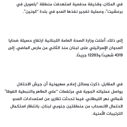
في المكان، وقذيفة مدفعية استهدفت منطقة “بلعويل في
برعشيت”، وعملية تفجير نفذها العدو في بلدة “كونين”.
إلى ذلك، أعلنت وزارة الصحة العامة اللبنانية ارتفاع حصيلة ضحايا
العدوان الإسرائيلي على لبنان منذ الثاني من مارس الماضي، إلى
4319 شهيدًا و12203 جريحًا.
في المقابل، ذكرت وسائل إعلام صهيونية أن جيش الاحتلال
يواصل عملياته الجوية في مرتفعات “علي الطاهر والنبطية الفوقا”
شمالي نهر الليطاني، فيما تحدثت تقارير عن استعدادات العدو
لاحتمال الانسحاب من منطقتين جنوبي لبنان، بانتظار استكمال
الترتيبات الأمنية.