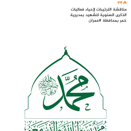
618
مناقشة الترتيبات لإحياء فعاليات
الذكرى السنوية للشهيد بمديرية
خمر بمحافظة #عمران