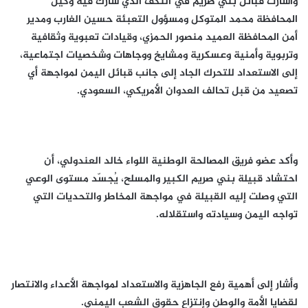
وأشارت قبائل بني صريم في النكف الذي شارك فيه وكيل
المحافظة محمد المتوكل ومسؤول التعبئة حسين الغارب ومدير
أمن المحافظة العميد منصور الحمزي، وقيادات تعبوية وثقافية
وتربوية وأمنية وعسكرية ومشايخ ووجاهات وشخصيات اجتماعية،
إلى الاستعداد للتحرك الجاد إلى جانب قبائل اليمن لمواجهة أي
تصعيد من قبل تحالف العدوان الأمريكي، السعودي.
وأكد عضو فريق المصالحة الوطنية اللواء خالد العندولي، أن
احتشاد قبيلة بني صريم الكبير والمسلح، يُجسّد مستوى الوعي
التي وصلت إليه القبيلة في مواجهة المخاطر والتحديات التي
تواجه اليمن وسيادته واستقلاله.
وأشار إلى أهمية رفع الجاهزية والاستعداد لمواجهة الأعداء والانتصار
لقضايا الأمة والوطن وإنتزاع حقوق الشعب اليمني.