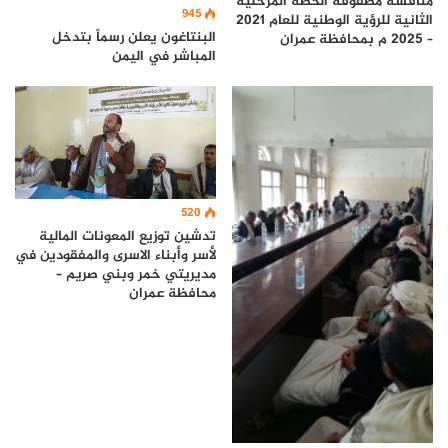
مناقشة مصفوفة الخطة المرحلية
945
الثانية للرؤية الوطنية للعام 2021
البنتاغون يعلن رسماً بتدخل
– 2025 م بمحافظة عمران
المباشر في اليمن
520
تدشين توزيع المعونات المالية
لأسر وأبناء الاسرى والمفقودين في
مديريتي خمر وبني صريم –
محافظة عمران