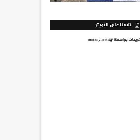
تابعنا على التويتر
يدات بواسطة @amranynews