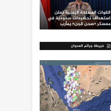
القوات المسلحة اليمنية تعلن
استهداف تحشيدات سعودية في
معسكر «صحن الجن» بمأرب
خريطة جرائم العدوان