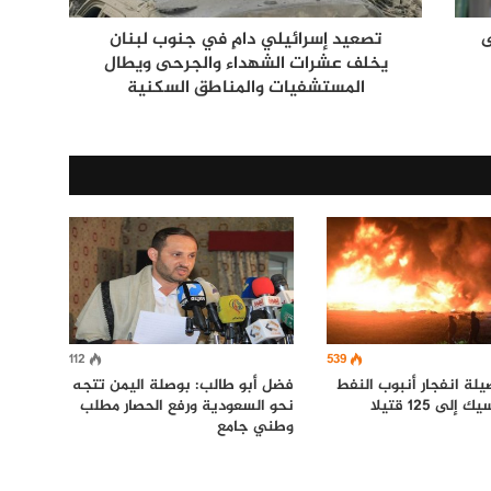
ى
تصعيد إسرائيلي دامٍ في جنوب لبنان
يخلف عشرات الشهداء والجرحى ويطال
المستشفيات والمناطق السكنية
112
539
يلة انفجار أنبوب النفط
فضل أبو طالب: بوصلة اليمن تتجه
لى 125 قتيلا
نحو السعودية ورفع الحصار مطلب
وطني جامع