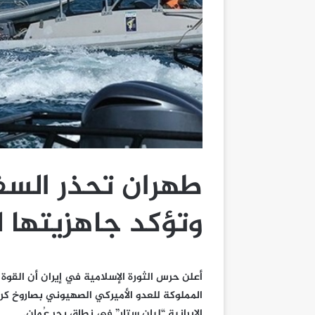
طهران تحذر السفن
وتؤكد جاهزيتها 
المملوكة للعدو الأميركي الصهيوني بصاروخ كرو
الإيرانية “ليان ستار” في نطاق بحر عُمان.