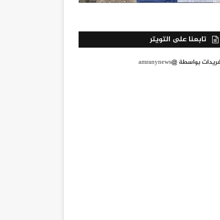
تابعنا على التويتر
يدات بواسطة @amranynews