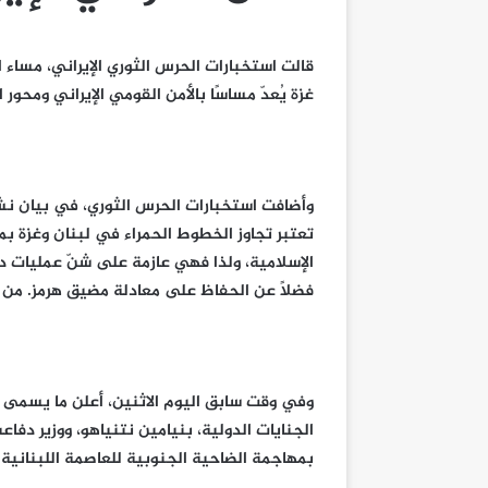
قالت استخبارات الحرس الثوري الإيراني، مساء ا
غزة يُعدّ مساسًا بالأمن القومي الإيراني ومحور ا
وأضافت استخبارات الحرس الثوري، في بيان نشرته 
تعتبر تجاوز الخطوط الحمراء في لبنان وغزة بم
الإسلامية، ولذا فهي عازمة على شنّ عمليات د
فضلًا عن الحفاظ على معادلة مضيق هرمز. من ي
وفي وقت سابق اليوم الاثنين، أعلن ما يسمى “
الجنايات الدولية، بنيامين نتنياهو، ووزير دف
بمهاجمة الضاحية الجنوبية للعاصمة اللبنانية 