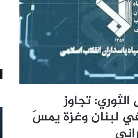
الثوري: تجاوز
ي لبنان وغزة يمسّ
راني