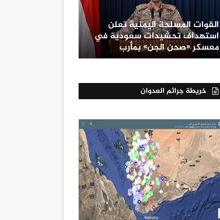
القوات المسلحة اليمنية تعلن
استهداف تحشيدات سعودية في
معسكر «صحن الجن» بمأرب
خريطة جرائم العدوان