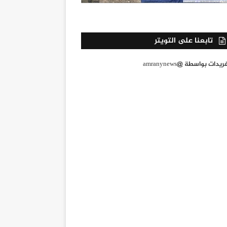
تابعنا على التويتر
يدات بواسطة @amranynews