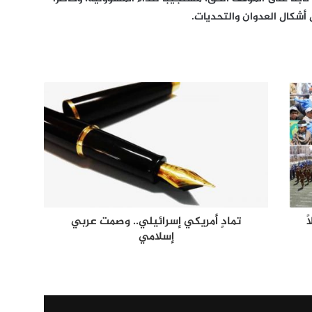
 أشكال العدوان والتحديات.
ً
​تمادٍ أمريكي إسرائيلي.. وصمت عربي
إسلامي