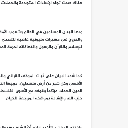
هناك صمت تجاه الإساءات المتجددة والحملات ا
ودعا البيان المسلمين في العالم وشعوب الأمة
والخروج في مسيرات مليونية غاضبة للتصدي ل
للإسلام والقرآن والرسول وانتهاكاته لحرمة ال
كما شدّد البيان على ثبات الموقف القرآني وال
الأقصى وكل شبر من أرض فلسطين، موجهاً التعز
الدين الحداد، مؤكداً وقوفه مع الأسرى الفلسط
حزب الله والإشادة بمواقفه الموجعة للكيان.
واختتم البيان بالتأكيد على أنّ الشعب سيظل ثا