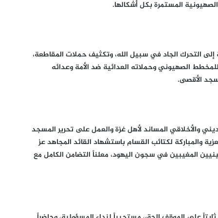
لصهيونية المستمرة بكل أشكالها.
 إلى التحرك الجاد في سبيل الله، وتكثيف حملات المقاطعة،
لمخطط الصهيوني وحملاته العدائية ضد الأمة وعدائه
مسجد الأقصى.
ديني والأخلاقي المساند لأهل غزة والعمل على تحرير المسجد
ية والمباركة لكتائب القسام باستشهاد القائد المجاهد عز
ينيين المغيبين في سجون اليهود، معلناً التضامن الكامل مع
بتاً على الموقف الحق، مستجيباً لنداء المسؤولية، وحاضراً