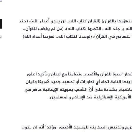
زمها بالقرآن) (القرآن كتاب الله.. لن ينجو أعداء الله)، (جند
ه يا جند الله.. انتصروا لكتاب الله)، (من لم يغضب للقرآن..
نتسامح في القرآن)، (لوعدنا لكتاب الله.. لهزمنا أعداء الله)
تغر
ر “نصرة للقرآن والأقصى وتضامناً مع لبنان وتأكيدا على
تها التامة تجاه أي تطورات أو تصعيد جديد لأمريكا وكيان
سلامية، مشددة على أنّ الشعب بهويته الإيمانية حاضر في
الأمريكية الإسرائيلية ضد الإسلام والمسلمين.
لكريم وتدنيس الصهاينة للمسجد الأقصى، مؤكداً أنّه لن يكون